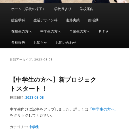
メ
ホーム（学校の様子）
学校長より
学校案内
メ
サ
イ
ン
総合学科
生活デザイン科
進路実績
部活動
イ
ブ
メ
ニ
在校生の方へ
中学生の方へ
卒業生の方へ
ＰＴＡ
ン
コ
ュ
ー
各種報告
お知らせ
お問い合わせ
コ
ン
ン
テ
日別アーカイブ:
2023-08-08
テ
ン
【中学生の方へ】新プロジェク
ン
ツ
トスタート！
ツ
へ
投稿日時:
2023-08-08
へ
移
中学生向けに記事をアップしました。詳しくは
「中学生の方へ」
をクリックしてください。
移
動
カテゴリー:
中学生