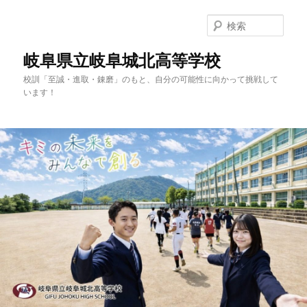
検
索
岐阜県立岐阜城北高等学校
校訓「至誠・進取・錬磨」のもと、自分の可能性に向かって挑戦して
います！