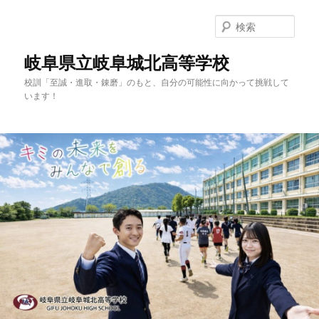
検
索
岐阜県立岐阜城北高等学校
校訓「至誠・進取・錬磨」のもと、自分の可能性に向かって挑戦して
います！