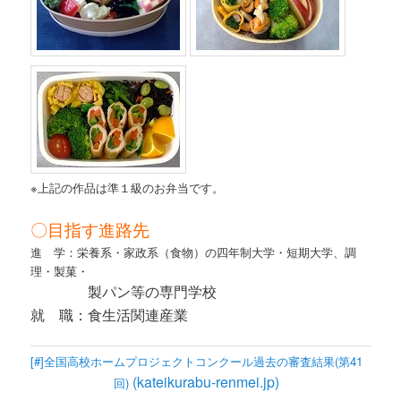
※上記の作品は準１級のお弁当です。
〇目指す進路先
進 学：栄養系・家政系（食物）の四年制大学・短期大学、調
理・製菓・
製パン等の専門学校
就 職：食生活関連産業
[#]全国高校ホームプロジェクトコンクール過去の審査結果(第41
(kateikurabu-renmei.jp)
回)