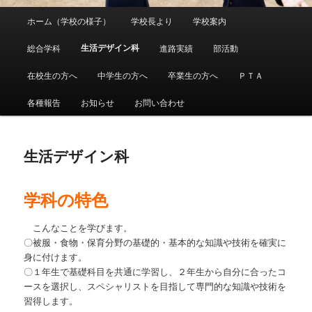
メ
ホーム（学校の様子）
学校長より
学校案内
メ
イ
ン
生活デザイン科
総合学科
進路実績
部活動
イ
メ
ニ
在校生の方へ
中学生の方へ
卒業生の方へ
ＰＴＡ
ン
ュ
ー
各種報告
お知らせ
お問い合わせ
コ
ン
生活デザイン科
テ
学科の特色
ン
こんなことを学びます。
ツ
〇被服・食物・保育分野の基礎的・基本的な知識や技術を確実に
身に付けます。
へ
〇１年生で基礎科目を共通に学習し、２年生から自分に合ったコ
ースを選択し、スペシャリストを目指して専門的な知識や技術を
移
習得します。