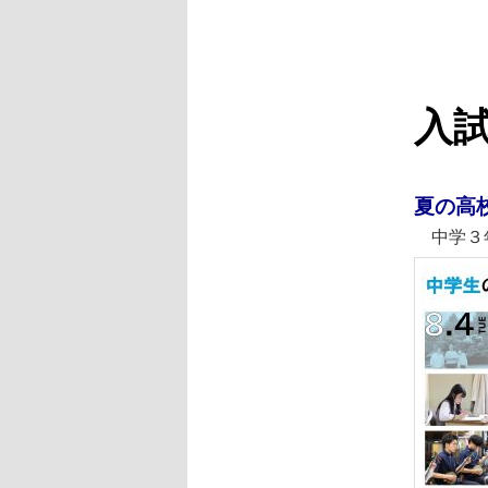
ニ
ン
ュ
ー
コ
入
ン
テ
夏の高
中学３年
ン
ツ
へ
移
動