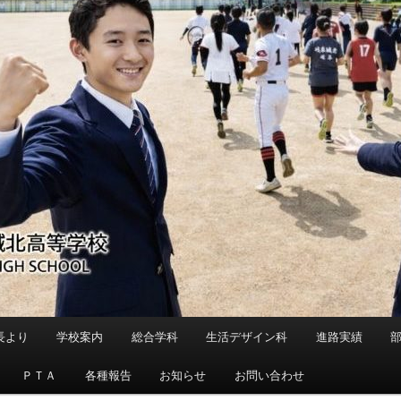
長より
学校案内
総合学科
生活デザイン科
進路実績
ＰＴＡ
各種報告
お知らせ
お問い合わせ