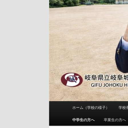
メ
ホーム（学校の様子）
学校
メ
イ
ン
中学生の方へ
卒業生の方へ
イ
メ