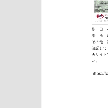
期 日：
場 所：
その他：
確認して
★サイト
い。
https:/