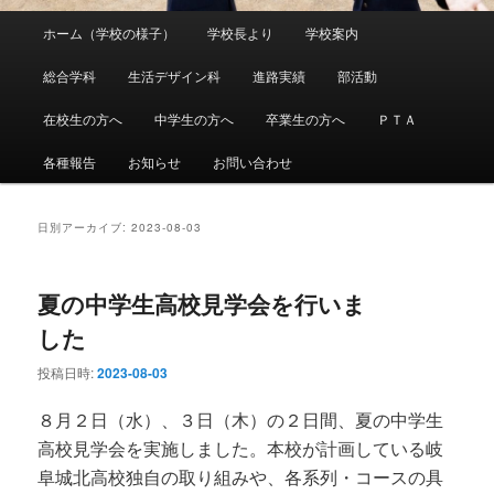
メ
ホーム（学校の様子）
学校長より
学校案内
メ
サ
イ
ン
総合学科
生活デザイン科
進路実績
部活動
イ
ブ
メ
ニ
在校生の方へ
中学生の方へ
卒業生の方へ
ＰＴＡ
ン
コ
ュ
ー
各種報告
お知らせ
お問い合わせ
コ
ン
ン
テ
日別アーカイブ:
2023-08-03
テ
ン
夏の中学生高校見学会を行いま
ン
ツ
した
ツ
へ
投稿日時:
2023-08-03
へ
移
８月２日（水）、３日（木）の２日間、夏の中学生
高校見学会を実施しました。本校が計画している岐
移
動
阜城北高校独自の取り組みや、各系列・コースの具