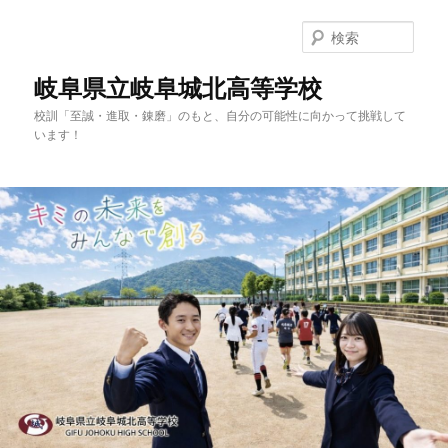
検
索
岐阜県立岐阜城北高等学校
校訓「至誠・進取・錬磨」のもと、自分の可能性に向かって挑戦して
います！