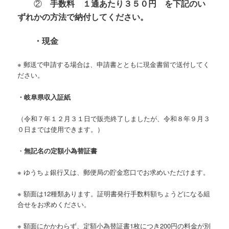
②
手数料 １通あたり３５０円 を下記のい
ずれかの方法で納付してください。
・現金
※ 郵送で申請する場合は、申請書とともに現金書留で送付してく
ださい。
・岐阜県収入証紙
（令和７年１２月３１日で販売終了しましたが、令和８年９月３
０日までは使用できます。）
・
無記名の定額小為替証書
※ ゆうちょ銀行又は、郵便局の貯金窓口でお求めいただけます。
※ 額面は12種類あります。証明書発行手数料額ちょうどになる組
合せをお求めください。
※ 額面にかかわらず、定額小為替証書1枚につき200円の料金が別