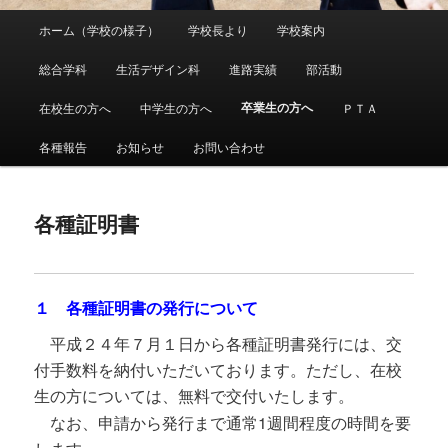
メ
ホーム（学校の様子）
学校長より
学校案内
メ
イ
ン
総合学科
生活デザイン科
進路実績
部活動
イ
メ
ニ
卒業生の方へ
在校生の方へ
中学生の方へ
ＰＴＡ
ン
ュ
ー
各種報告
お知らせ
お問い合わせ
コ
ン
各種証明書
テ
ン
１ 各種証明書の発行について
ツ
平成２４年７月１日から各種証明書発行には、交
付手数料を納付いただいております。
ただし、在校
へ
生の方については、無料で交付いたします。
移
なお、申請から発行まで通常1週間程度の時間を要