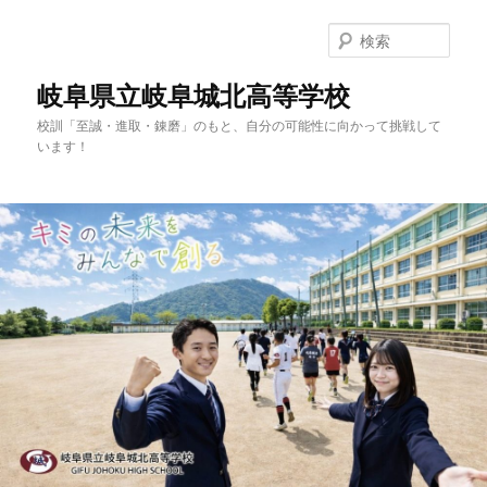
検
索
岐阜県立岐阜城北高等学校
校訓「至誠・進取・錬磨」のもと、自分の可能性に向かって挑戦して
います！