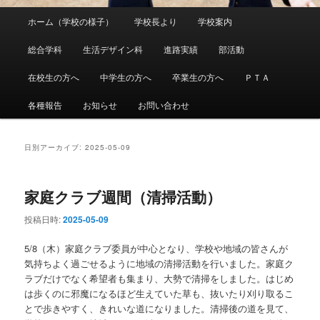
メ
ホーム（学校の様子）
学校長より
学校案内
メ
サ
イ
ン
総合学科
生活デザイン科
進路実績
部活動
イ
ブ
メ
ニ
在校生の方へ
中学生の方へ
卒業生の方へ
ＰＴＡ
ン
コ
ュ
ー
各種報告
お知らせ
お問い合わせ
コ
ン
ン
テ
日別アーカイブ:
2025-05-09
テ
ン
家庭クラブ週間（清掃活動）
ン
ツ
投稿日時:
2025-05-09
ツ
へ
5/8（木）家庭クラブ委員が中心となり、学校や地域の皆さんが
気持ちよく過ごせるように地域の清掃活動を行いました。家庭ク
へ
移
ラブだけでなく希望者も集まり、大勢で清掃をしました。はじめ
は歩くのに邪魔になるほど生えていた草も、抜いたり刈り取るこ
移
動
とで歩きやすく、きれいな道になりました。清掃後の道を見て、