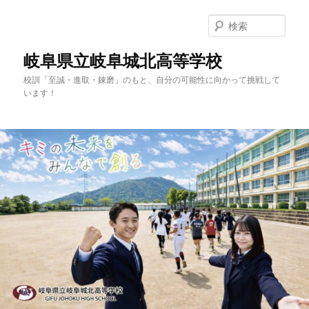
検
索
岐阜県立岐阜城北高等学校
校訓「至誠・進取・錬磨」のもと、自分の可能性に向かって挑戦して
います！