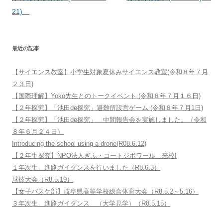
ナ
21)
ビ
ゲ
最近の記事
ー
シ
【サイエンス教室】小学生対象夏休みサイエンス教室(令和８年７月
ョ
２３日)
ン
【国際理解】Yoko先生とのトークイベント (令和８年７月１６日)
【２年探究】「池田de探究」避難所設営ゲーム (令和８年７月1日)
【２年探究】「池田de探究」 中間報告会を実施しました。（令和
８年６月２４日）
Introducing the school using a drone(R08.6.12)
【２年生探究】NPO法人ぎふ・コートジボワール 来校!
１年次生 進路ガイダンスを行いました（R8.6.3）
球技大会（R8.5.19）
【女子バスケ部】岐阜県高等学校総合体育大会（R8.5.2～5.16）
３年次生 進路ガイダンス （大学見学）（R8.5.15）