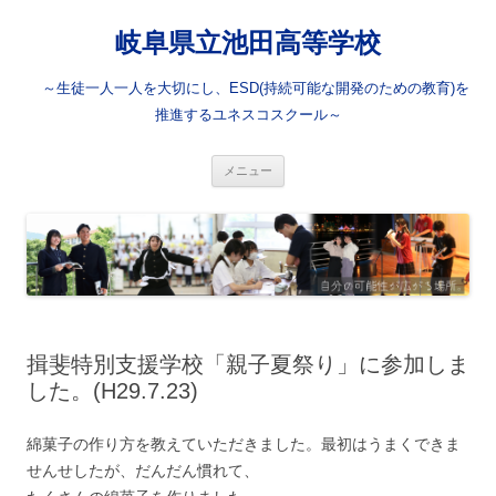
岐阜県立池田高等学校
～生徒一人一人を大切にし、ESD(持続可能な開発のための教育)を
推進するユネスコスクール～
コ
メニュー
ン
テ
ン
ツ
へ
ス
キ
ッ
プ
揖斐特別支援学校「親子夏祭り」に参加しま
した。(H29.7.23)
綿菓子の作り方を教えていただきました。最初はうまくできま
せんせしたが、だんだん慣れて、