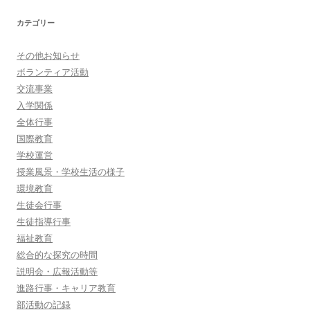
カテゴリー
その他お知らせ
ボランティア活動
交流事業
入学関係
全体行事
国際教育
学校運営
授業風景・学校生活の様子
環境教育
生徒会行事
生徒指導行事
福祉教育
総合的な探究の時間
説明会・広報活動等
進路行事・キャリア教育
部活動の記録