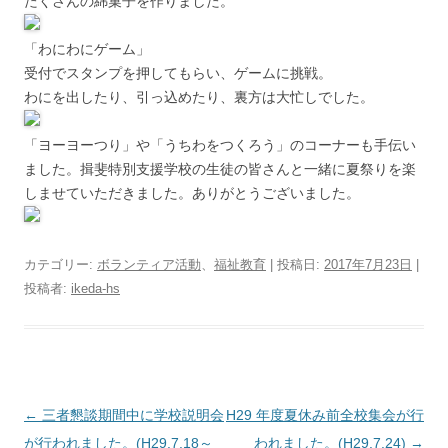
たくさんの綿菓子を作りました。
「わにわにゲーム」
受付でスタンプを押してもらい、ゲームに挑戦。
わにを出したり、引っ込めたり、裏方は大忙しでした。
「ヨーヨーつり」や「うちわをつくろう」のコーナーも手伝い
ました。揖斐特別支援学校の生徒の皆さんと一緒に夏祭りを楽
しませていただきました。ありがとうございました。
カテゴリー:
ボランティア活動
、
福祉教育
| 投稿日:
2017年7月23日
|
投稿者:
ikeda-hs
投
←
三者懇談期間中に学校説明会
H29 年度夏休み前全校集会が行
稿
が行われました。(H29.7.18～
われました。(H29.7.24)
→