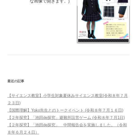
な画像で開きます。)
最近の記事
【サイエンス教室】小学生対象夏休みサイエンス教室(令和８年７月
２３日)
【国際理解】Yoko先生とのトークイベント (令和８年７月１６日)
【２年探究】「池田de探究」避難所設営ゲーム (令和８年７月1日)
【２年探究】「池田de探究」 中間報告会を実施しました。（令和
８年６月２４日）