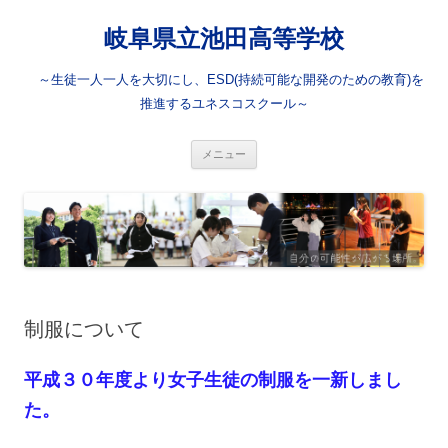
岐阜県立池田高等学校
～生徒一人一人を大切にし、ESD(持続可能な開発のための教育)を
推進するユネスコスクール～
コ
メニュー
ン
テ
ン
ツ
へ
ス
キ
ッ
プ
制服について
平成３０年度より女子生徒の制服を一新しまし
た。