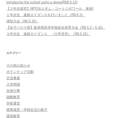
Introducing the school using a drone(R08.6.12)
【２年生探究】NPO法人ぎふ・コートジボワール 来校!
１年次生 進路ガイダンスを行いました（R8.6.3）
球技大会（R8.5.19）
【女子バスケ部】岐阜県高等学校総合体育大会（R8.5.2～5.16）
３年次生 進路ガイダンス （大学見学）（R8.5.15）
カテゴリー
その他お知らせ
ボランティア活動
交流事業
入学関係
全体行事
国際教育
学校運営
授業風景・学校生活の様子
環境教育