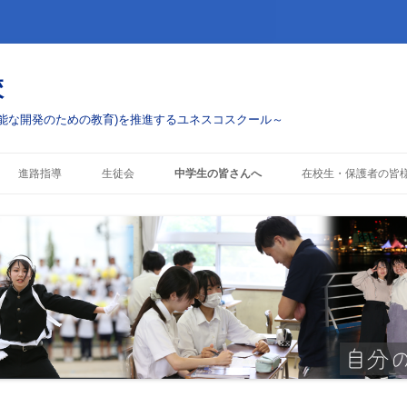
校
能な開発のための教育)を推進するユネスコスクール～
コ
ン
進路指導
生徒会
中学生の皆さんへ
在校生・保護者の皆
テ
ン
ツ
進路実績
学校案内
お知らせ・配布物
へ
ス
キ
行事・ボランティアへ
入試情報
行事予定
ッ
プ
部活動
警報発表時の対応
コスクール)への挑戦
これまでのESD活動
制服について
各種手続き・証明書(
へ)
授業料および奨学金