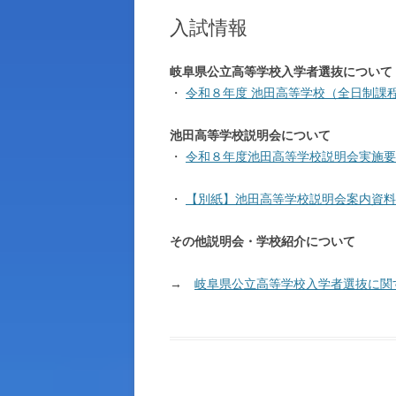
入試情報
生徒指導ガイドライン
池田高校物品調達ルール
岐阜県公立高等学校入学者選抜について
・
令和８年度 池田高等学校（全日制課
契約情報
池田高等学校説明会について
岐阜県職員倫理憲章
・
令和８年度池田高等学校説明会実施要
アクセス
・
【別紙】池田高等学校説明会案内資料
岐阜県立学校体育施設開放につい
その他説明会・学校紹介について
その他
→
岐阜県公立高等学校入学者選抜に関