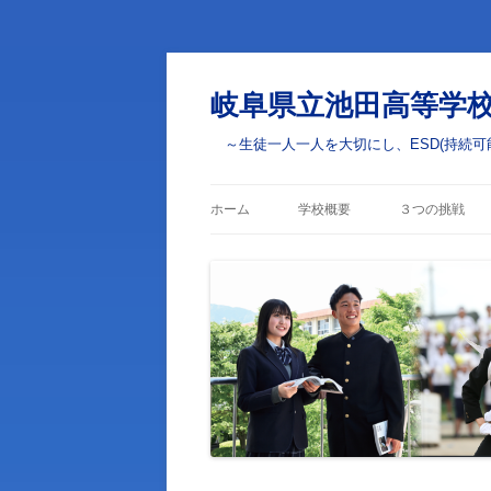
岐阜県立池田高等学
～生徒一人一人を大切にし、ESD(持続可
ホーム
学校概要
３つの挑戦
校長あいさつ
学びの挑戦
校章・校訓・校歌
部活動・学校
の挑戦
学校案内
ESD(ユネス
学校評価
学校いじめ防止基本方針
生徒心得・校則