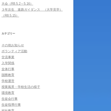
大会（R8.5.2～5.16）
３年次生 進路ガイダンス （大学見学）
（R8.5.15）
カテゴリー
その他お知らせ
ボランティア活動
交流事業
入学関係
全体行事
国際教育
学校運営
授業風景・学校生活の様子
環境教育
生徒会行事
生徒指導行事
福祉教育