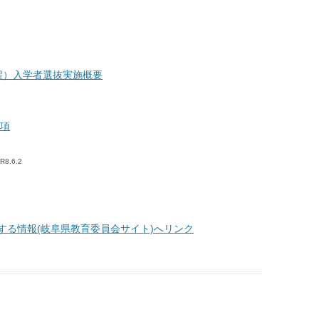
池田高校オンライン
ついて
育友会
程）入学者選抜実施概要
項
R8.6.2
て
する情報(岐阜県教育委員会サイト)へリンク