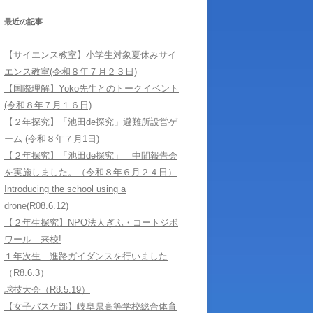
学習サポートに
最近の記事
【サイエンス教室】小学生対象夏休みサイ
エンス教室(令和８年７月２３日)
【国際理解】Yoko先生とのトークイベント
(令和８年７月１６日)
【２年探究】「池田de探究」避難所設営ゲ
ーム (令和８年７月1日)
【２年探究】「池田de探究」 中間報告会
を実施しました。（令和８年６月２４日）
Introducing the school using a
drone(R08.6.12)
【２年生探究】NPO法人ぎふ・コートジボ
ワール 来校!
１年次生 進路ガイダンスを行いました
（R8.6.3）
球技大会（R8.5.19）
【女子バスケ部】岐阜県高等学校総合体育