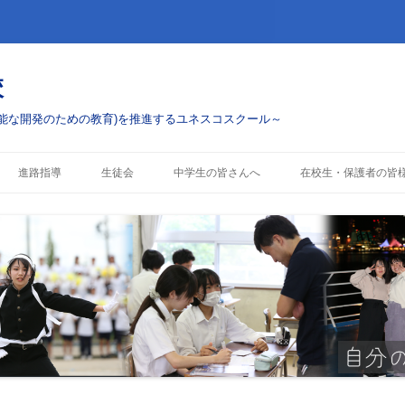
校
能な開発のための教育)を推進するユネスコスクール～
コ
ン
進路指導
生徒会
中学生の皆さんへ
在校生・保護者の皆
テ
ン
ツ
進路実績
学校案内
お知らせ・配布物
へ
ス
キ
行事・ボランティアへ
入試情報
行事予定
ッ
プ
部活動
警報発表時の対応
コスクール)への挑戦
これまでのESD活動
制服について
各種手続き・証明書(
へ)
授業料および奨学金