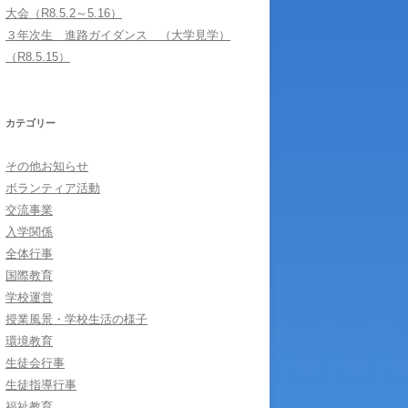
大会（R8.5.2～5.16）
３年次生 進路ガイダンス （大学見学）
（R8.5.15）
カテゴリー
その他お知らせ
ボランティア活動
交流事業
入学関係
全体行事
国際教育
学校運営
授業風景・学校生活の様子
環境教育
生徒会行事
生徒指導行事
福祉教育