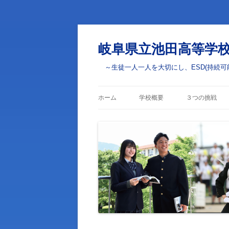
岐阜県立池田高等学
～生徒一人一人を大切にし、ESD(持続可
ホーム
学校概要
３つの挑戦
校長あいさつ
学びの挑戦
校章・校訓・校歌
部活動・学校
の挑戦
学校案内
ESD(ユネス
学校評価
学校いじめ防止基本方針
生徒心得・校則