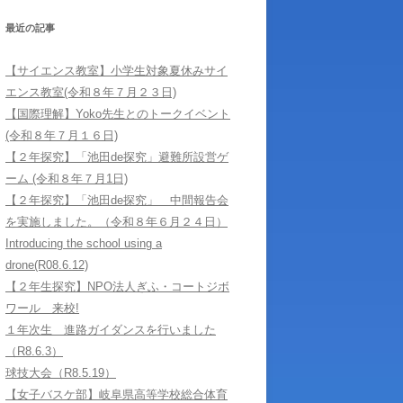
学習サポートに
最近の記事
【サイエンス教室】小学生対象夏休みサイ
エンス教室(令和８年７月２３日)
【国際理解】Yoko先生とのトークイベント
(令和８年７月１６日)
【２年探究】「池田de探究」避難所設営ゲ
ーム (令和８年７月1日)
【２年探究】「池田de探究」 中間報告会
を実施しました。（令和８年６月２４日）
Introducing the school using a
drone(R08.6.12)
【２年生探究】NPO法人ぎふ・コートジボ
ワール 来校!
１年次生 進路ガイダンスを行いました
（R8.6.3）
球技大会（R8.5.19）
【女子バスケ部】岐阜県高等学校総合体育