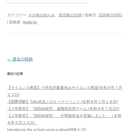
カテゴリー:
その他お知らせ
、
部活動の記録
| 投稿日:
2026年3月9日
|
投稿者:
ikeda-hs
投
←
過去の投稿
稿
最近の記事
ナ
ビ
【サイエンス教室】小学生対象夏休みサイエンス教室(令和８年７月
ゲ
２３日)
ー
【国際理解】Yoko先生とのトークイベント (令和８年７月１６日)
シ
【２年探究】「池田de探究」避難所設営ゲーム (令和８年７月1日)
【２年探究】「池田de探究」 中間報告会を実施しました。（令和
ョ
８年６月２４日）
ン
Introducing the school using a drone(R08.6.12)