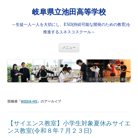
岐阜県立池田高等学校
～生徒一人一人を大切にし、ESD(持続可能な開発のための教育)を
推進するユネスコスクール～
コ
メニュー
ン
テ
ン
ツ
へ
ス
キ
ッ
プ
投稿者「
IKEDA-HS
」のアーカイブ
【サイエンス教室】小学生対象夏休みサイエ
ンス教室(令和８年７月２３日)