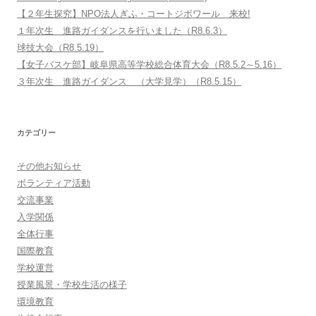
【２年生探究】NPO法人ぎふ・コートジボワール 来校!
１年次生 進路ガイダンスを行いました（R8.6.3）
球技大会（R8.5.19）
【女子バスケ部】岐阜県高等学校総合体育大会（R8.5.2～5.16）
３年次生 進路ガイダンス （大学見学）（R8.5.15）
カテゴリー
その他お知らせ
ボランティア活動
交流事業
入学関係
全体行事
国際教育
学校運営
授業風景・学校生活の様子
環境教育