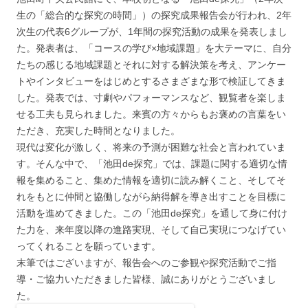
生の「総合的な探究の時間」）の探究成果報告会が行われ、2年
次生の代表6グループが、1年間の探究活動の成果を発表しまし
た。発表者は、「コースの学び×地域課題」を大テーマに、自分
たちの感じる地域課題とそれに対する解決策を考え、アンケー
トやインタビューをはじめとするさまざまな形で検証してきま
した。発表では、寸劇やパフォーマンスなど、観覧者を楽しま
せる工夫も見られました。来賓の方々からもお褒めの言葉をい
ただき、充実した時間となりました。
現代は変化が激しく、将来の予測が困難な社会と言われていま
す。そんな中で、「池田de探究」では、課題に関する適切な情
報を集めること、集めた情報を適切に読み解くこと、そしてそ
れをもとに仲間と協働しながら納得解を導き出すことを目標に
活動を進めてきました。この「池田de探究」を通して身に付け
た力を、来年度以降の進路実現、そして自己実現につなげてい
ってくれることを願っています。
末筆ではございますが、報告会へのご参観や探究活動でご指
導・ご協力いただきました皆様、誠にありがとうございまし
た。