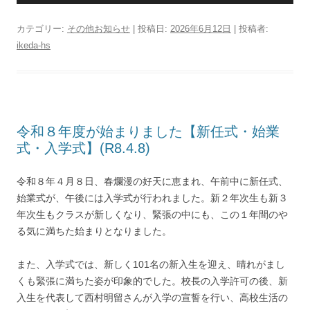
カテゴリー:
その他お知らせ
| 投稿日:
2026年6月12日
|
投稿者:
ikeda-hs
令和８年度が始まりました【新任式・始業
式・入学式】(R8.4.8)
令和８年４月８日、春爛漫の好天に恵まれ、午前中に新任式、
始業式が、午後には入学式が行われました。新２年次生も新３
年次生もクラスが新しくなり、緊張の中にも、この１年間のや
る気に満ちた始まりとなりました。
また、入学式では、新しく101名の新入生を迎え、晴れがまし
くも緊張に満ちた姿が印象的でした。校長の入学許可の後、新
入生を代表して西村明留さんが入学の宣誓を行い、高校生活の