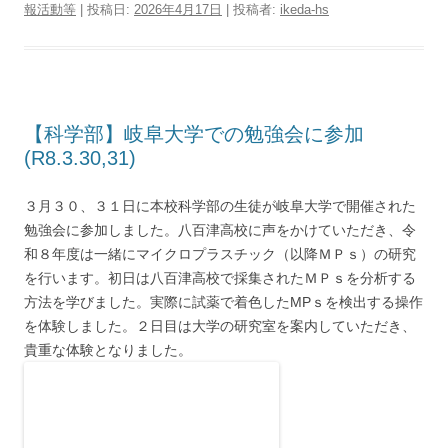
報活動等
| 投稿日:
2026年4月17日
|
投稿者:
ikeda-hs
【科学部】岐阜大学での勉強会に参加
(R8.3.30,31)
３月３０、３１日に本校科学部の生徒が岐阜大学で開催された
勉強会に参加しました。八百津高校に声をかけていただき、令
和８年度は一緒にマイクロプラスチック（以降ＭＰｓ）の研究
を行います。初日は八百津高校で採集されたＭＰｓを分析する
方法を学びました。実際に試薬で着色したMPｓを検出する操作
を体験しました。２日目は大学の研究室を案内していただき、
貴重な体験となりました。