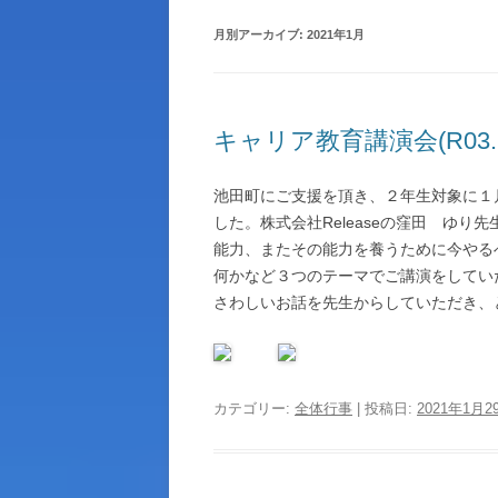
月別アーカイブ:
2021年1月
生徒指導ガイドライン
池田高校物品調達ルール
契約情報
キャリア教育講演会(R03.1.
岐阜県職員倫理憲章
池田町にご支援を頂き、２年生対象に１
アクセス
した。株式会社Releaseの窪田 ゆ
能力、またその能力を養うために今やる
岐阜県立学校体育施設開放につい
何かなど３つのテーマでご講演をしてい
さわしいお話を先生からしていただき、
その他
カテゴリー:
全体行事
| 投稿日:
2021年1月2