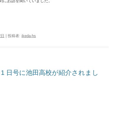
剣にお話を聞いていました。
2日
|
投稿者:
ikeda-hs
 月1 日号に池田高校が紹介されまし