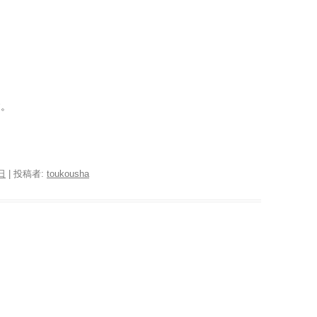
す。
日
|
投稿者:
toukousha