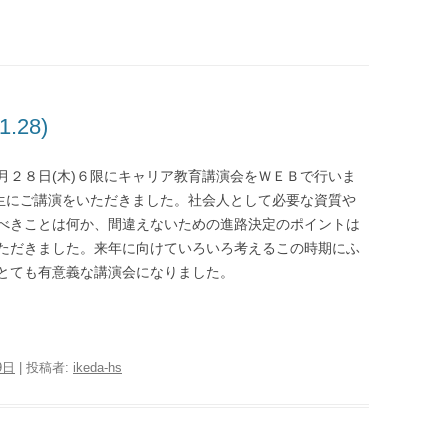
池田高校オンライン
ついて
育友会
28)
月２８日(木)６限にキャリア教育講演会をＷＥＢで行いま
り先生にご講演をいただきました。社会人として必要な資質や
べきことは何か、間違えないための進路決定のポイントは
て
ただきました。来年に向けていろいろ考えるこの時期にふ
とても有意義な講演会になりました。
9日
|
投稿者:
ikeda-hs