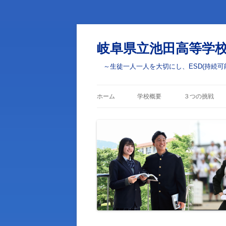
岐阜県立池田高等学
～生徒一人一人を大切にし、ESD(持続可
ホーム
学校概要
３つの挑戦
校長あいさつ
学びの挑戦
校章・校訓・校歌
部活動・学校
の挑戦
学校案内
ESD(ユネス
学校評価
学校いじめ防止基本方針
生徒心得・校則