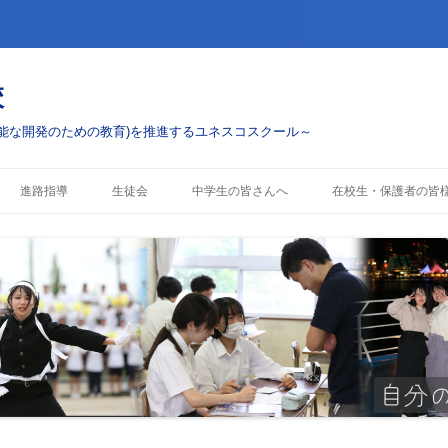
校
能な開発のための教育)を推進するユネスコスクール～
コ
ン
進路指導
生徒会
中学生の皆さんへ
在校生・保護者の皆
テ
ン
ツ
進路実績
学校案内
お知らせ・配布物
へ
ス
キ
行事・ボランティアへ
入試情報
行事予定
ッ
プ
部活動
警報発表時の対応
コスクール)への挑戦
これまでのESD活動
制服について
各種手続き・証明書(
へ)
授業料および奨学金