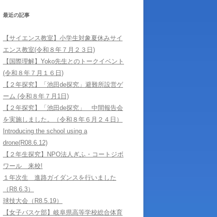
学習サポートに
最近の記事
【サイエンス教室】小学生対象夏休みサイ
エンス教室(令和８年７月２３日)
【国際理解】Yoko先生とのトークイベント
(令和８年７月１６日)
【２年探究】「池田de探究」避難所設営ゲ
ーム (令和８年７月1日)
【２年探究】「池田de探究」 中間報告会
を実施しました。（令和８年６月２４日）
Introducing the school using a
drone(R08.6.12)
【２年生探究】NPO法人ぎふ・コートジボ
ワール 来校!
１年次生 進路ガイダンスを行いました
（R8.6.3）
球技大会（R8.5.19）
【女子バスケ部】岐阜県高等学校総合体育