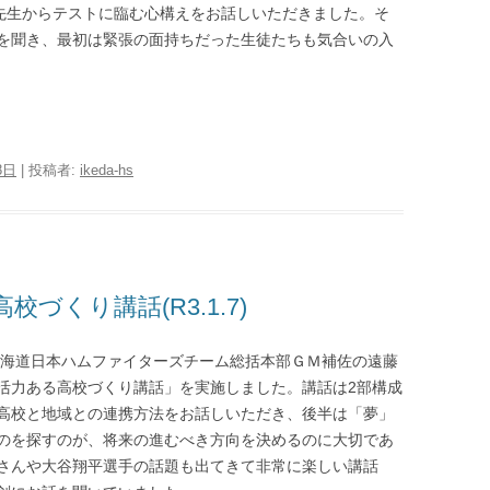
長先生からテストに臨む心構えをお話しいただきました。そ
を聞き、最初は緊張の面持ちだった生徒たちも気合いの入
8日
|
投稿者:
ikeda-hs
づくり講話(R3.1.7)
株)北海道日本ハムファイターズチーム総括本部ＧＭ補佐の遠藤
活力ある高校づくり講話」を実施しました。講話は2部構成
高校と地域との連携方法をお話しいただき、後半は「夢」
のを探すのが、将来の進むべき方向を決めるのに大切であ
さんや大谷翔平選手の話題も出てきて非常に楽しい講話