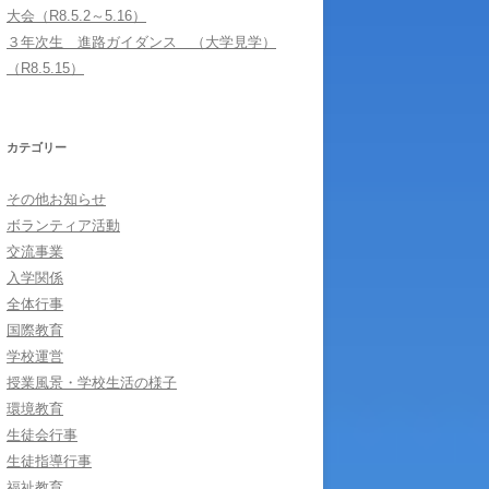
大会（R8.5.2～5.16）
３年次生 進路ガイダンス （大学見学）
（R8.5.15）
カテゴリー
その他お知らせ
ボランティア活動
交流事業
入学関係
全体行事
国際教育
学校運営
授業風景・学校生活の様子
環境教育
生徒会行事
生徒指導行事
福祉教育