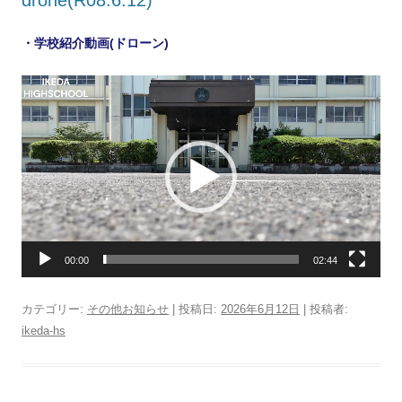
drone(R08.6.12)
・学校紹介動画(ドローン)
動
画
プ
レ
ー
ヤ
ー
00:00
02:44
カテゴリー:
その他お知らせ
| 投稿日:
2026年6月12日
|
投稿者:
ikeda-hs