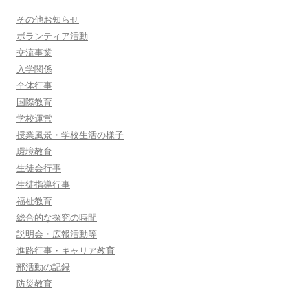
その他お知らせ
ボランティア活動
交流事業
入学関係
全体行事
国際教育
学校運営
授業風景・学校生活の様子
環境教育
生徒会行事
生徒指導行事
福祉教育
総合的な探究の時間
説明会・広報活動等
進路行事・キャリア教育
部活動の記録
防災教育