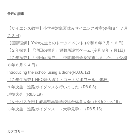
最近の記事
【サイエンス教室】小学生対象夏休みサイエンス教室(令和８年７月
２３日)
【国際理解】Yoko先生とのトークイベント (令和８年７月１６日)
【２年探究】「池田de探究」避難所設営ゲーム (令和８年７月1日)
【２年探究】「池田de探究」 中間報告会を実施しました。（令和
８年６月２４日）
Introducing the school using a drone(R08.6.12)
【２年生探究】NPO法人ぎふ・コートジボワール 来校!
１年次生 進路ガイダンスを行いました（R8.6.3）
球技大会（R8.5.19）
【女子バスケ部】岐阜県高等学校総合体育大会（R8.5.2～5.16）
３年次生 進路ガイダンス （大学見学）（R8.5.15）
カテゴリー