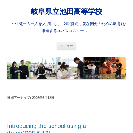
岐阜県立池田高等学校
～生徒一人一人を大切にし、ESD(持続可能な開発のための教育)を
推進するユネスコスクール～
コ
メニュー
ン
テ
ン
ツ
へ
ス
キ
ッ
プ
日別アーカイブ:
2026年6月12日
Introducing the school using a