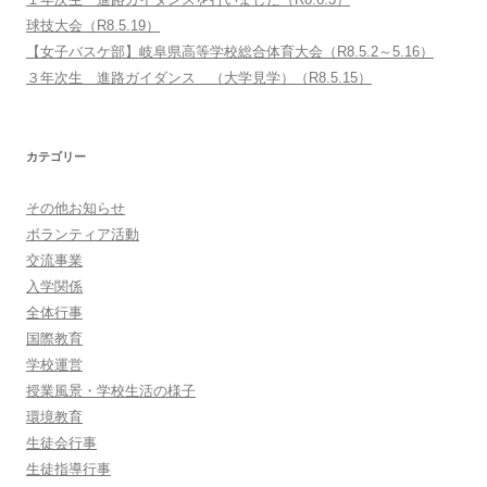
球技大会（R8.5.19）
【女子バスケ部】岐阜県高等学校総合体育大会（R8.5.2～5.16）
３年次生 進路ガイダンス （大学見学）（R8.5.15）
カテゴリー
その他お知らせ
ボランティア活動
交流事業
入学関係
全体行事
国際教育
学校運営
授業風景・学校生活の様子
環境教育
生徒会行事
生徒指導行事