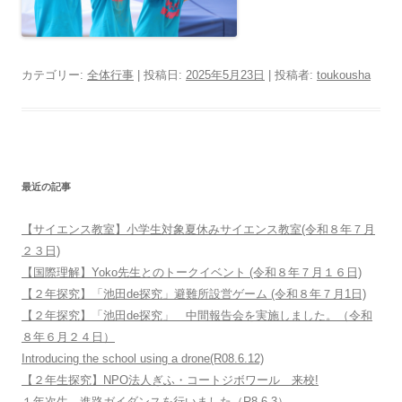
カテゴリー:
全体行事
| 投稿日:
2025年5月23日
|
投稿者:
toukousha
最近の記事
【サイエンス教室】小学生対象夏休みサイエンス教室(令和８年７月
２３日)
【国際理解】Yoko先生とのトークイベント (令和８年７月１６日)
【２年探究】「池田de探究」避難所設営ゲーム (令和８年７月1日)
【２年探究】「池田de探究」 中間報告会を実施しました。（令和
８年６月２４日）
Introducing the school using a drone(R08.6.12)
【２年生探究】NPO法人ぎふ・コートジボワール 来校!
１年次生 進路ガイダンスを行いました（R8.6.3）