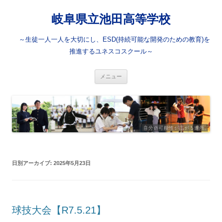
岐阜県立池田高等学校
～生徒一人一人を大切にし、ESD(持続可能な開発のための教育)を
推進するユネスコスクール～
コ
メニュー
ン
テ
ン
ツ
へ
ス
キ
ッ
プ
日別アーカイブ:
2025年5月23日
球技大会【R7.5.21】