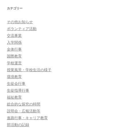
カテゴリー
その他お知らせ
ボランティア活動
交流事業
入学関係
全体行事
国際教育
学校運営
授業風景・学校生活の様子
環境教育
生徒会行事
生徒指導行事
福祉教育
総合的な探究の時間
説明会・広報活動等
進路行事・キャリア教育
部活動の記録