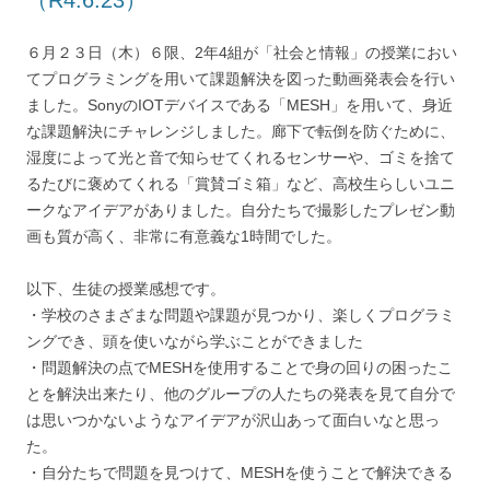
（R4.6.23）
６月２３日（木）６限、2年4組が「社会と情報」の授業におい
てプログラミングを用いて課題解決を図った動画発表会を行い
ました。SonyのIOTデバイスである「MESH」を用いて、身近
な課題解決にチャレンジしました。廊下で転倒を防ぐために、
湿度によって光と音で知らせてくれるセンサーや、ゴミを捨て
るたびに褒めてくれる「賞賛ゴミ箱」など、高校生らしいユニ
ークなアイデアがありました。自分たちで撮影したプレゼン動
画も質が高く、非常に有意義な1時間でした。
以下、生徒の授業感想です。
・学校のさまざまな問題や課題が見つかり、楽しくプログラミ
ングでき、頭を使いながら学ぶことができました
・問題解決の点でMESHを使用することで身の回りの困ったこ
とを解決出来たり、他のグループの人たちの発表を見て自分で
は思いつかないようなアイデアが沢山あって面白いなと思っ
た。
・自分たちで問題を見つけて、MESHを使うことで解決できる