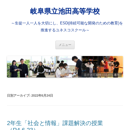
岐阜県立池田高等学校
～生徒一人一人を大切にし、ESD(持続可能な開発のための教育)を
推進するユネスコスクール～
コ
メニュー
ン
テ
ン
ツ
へ
ス
キ
ッ
プ
日別アーカイブ:
2022年6月24日
2年生「社会と情報」課題解決の授業