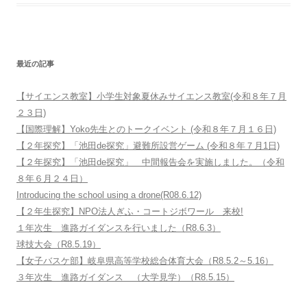
最近の記事
【サイエンス教室】小学生対象夏休みサイエンス教室(令和８年７月
２３日)
【国際理解】Yoko先生とのトークイベント (令和８年７月１６日)
【２年探究】「池田de探究」避難所設営ゲーム (令和８年７月1日)
【２年探究】「池田de探究」 中間報告会を実施しました。（令和
８年６月２４日）
Introducing the school using a drone(R08.6.12)
【２年生探究】NPO法人ぎふ・コートジボワール 来校!
１年次生 進路ガイダンスを行いました（R8.6.3）
球技大会（R8.5.19）
【女子バスケ部】岐阜県高等学校総合体育大会（R8.5.2～5.16）
３年次生 進路ガイダンス （大学見学）（R8.5.15）