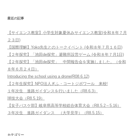
最近の記事
【サイエンス教室】小学生対象夏休みサイエンス教室(令和８年７月
２３日)
【国際理解】Yoko先生とのトークイベント (令和８年７月１６日)
【２年探究】「池田de探究」避難所設営ゲーム (令和８年７月1日)
【２年探究】「池田de探究」 中間報告会を実施しました。（令和
８年６月２４日）
Introducing the school using a drone(R08.6.12)
【２年生探究】NPO法人ぎふ・コートジボワール 来校!
１年次生 進路ガイダンスを行いました（R8.6.3）
球技大会（R8.5.19）
【女子バスケ部】岐阜県高等学校総合体育大会（R8.5.2～5.16）
３年次生 進路ガイダンス （大学見学）（R8.5.15）
カテゴリー