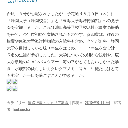
会(H30.8.9）
台風１３号が心配されましたが、予定通り８月９日（木）に
『静岡大学（静岡校舎）』と『東海大学海洋博物館』への見学
会を実施しました。これは池田高等学校学校活性化事業の援助
を得て、今年度初めて実施されたものです。参加費は、往復の
旅費や東海大学海洋博物館の入館料も含め、全てが無料！静岡
大学を目指している現３年生をはじめ、１・２年生を含む計１
５名の生徒が参加しました。大学についての細かな説明や、広
大な敷地のキャンパスツアー、海の幸がとてもおいしかった学
食、水族館の愛らしいカクレクマノミ…等々、生徒たちはとて
も充実した一日を過ごすことができました。
カテゴリー:
進路行事・キャリア教育
| 投稿日:
2018年8月10日
|
投稿
者:
toukousha