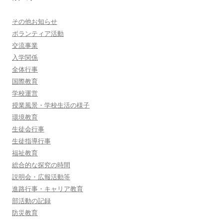
その他お知らせ
ボランティア活動
交流事業
入学関係
全体行事
国際教育
学校運営
授業風景・学校生活の様子
環境教育
生徒会行事
生徒指導行事
福祉教育
総合的な探究の時間
説明会・広報活動等
進路行事・キャリア教育
部活動の記録
防災教育