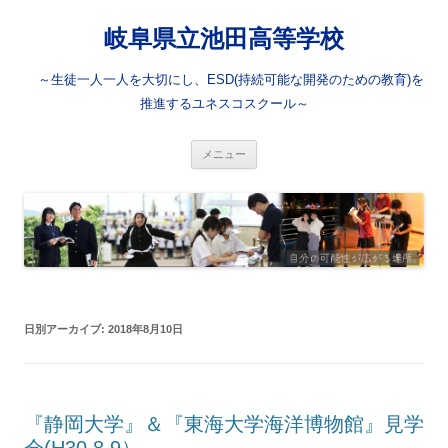
岐阜県立池田高等学校
～生徒一人一人を大切にし、ESD(持続可能な開発のための教育)を
推進するユネスコスクール～
コ
メニュー
ン
テ
ン
ツ
へ
ス
キ
ッ
プ
日別アーカイブ:
2018年8月10日
『静岡大学』＆『東海大学海洋博物館』見学