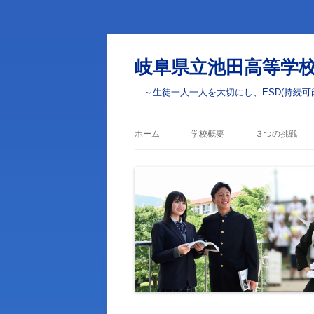
岐阜県立池田高等学
～生徒一人一人を大切にし、ESD(持続可
ホーム
学校概要
３つの挑戦
校長あいさつ
学びの挑戦
校章・校訓・校歌
部活動・学校
の挑戦
学校案内
ESD(ユネス
学校評価
学校いじめ防止基本方針
生徒心得・校則