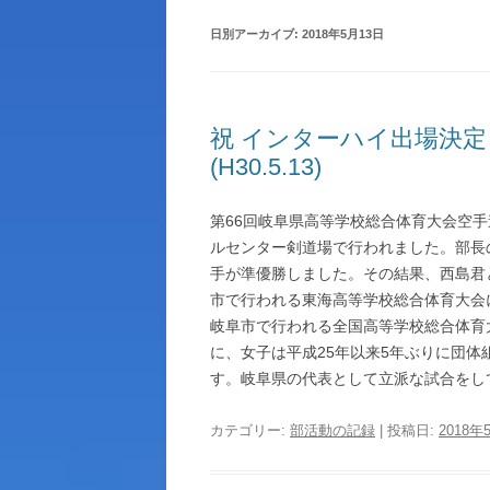
日別アーカイブ:
2018年5月13日
生徒指導ガイドライン
池田高校物品調達ルール
契約情報
祝 インターハイ出場決
(H30.5.13)
岐阜県職員倫理憲章
アクセス
第66回岐阜県高等学校総合体育大会空手道
ルセンター剣道場で行われました。部長の
岐阜県立学校体育施設開放につい
手が準優勝しました。その結果、西島君と男
市で行われる東海高等学校総合体育大会に出
その他
岐阜市で行われる全国高等学校総合体育大
に、女子は平成25年以来5年ぶりに団
す。岐阜県の代表として立派な試合をし
カテゴリー:
部活動の記録
| 投稿日:
2018年