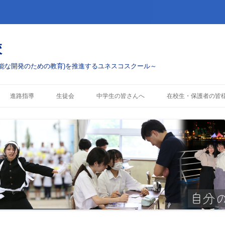
校
能な開発のための教育)を推進するユネスコスクール～
コ
ン
進路指導
生徒会
中学生の皆さんへ
在校生・保護者の皆
テ
ン
ツ
進路実績
学校案内
お知らせ・配布物
へ
ス
キ
行事・ボランティアへ
入試情報
行事予定
ッ
プ
部活動
警報発表時の対応
コスクール)への挑戦
これまでのESD活動
制服について
各種手続き・証明書(
へ)
授業料および奨学金