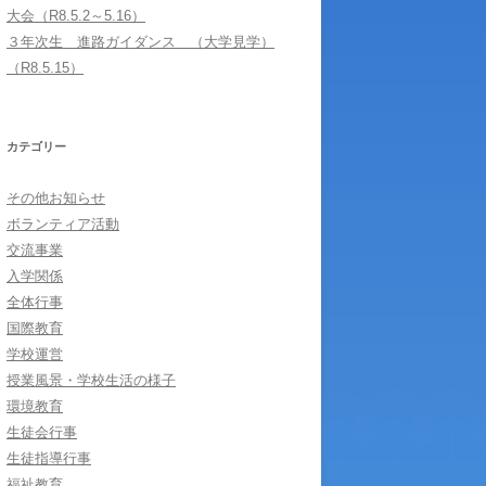
大会（R8.5.2～5.16）
３年次生 進路ガイダンス （大学見学）
（R8.5.15）
カテゴリー
その他お知らせ
ボランティア活動
交流事業
入学関係
全体行事
国際教育
学校運営
授業風景・学校生活の様子
環境教育
生徒会行事
生徒指導行事
福祉教育