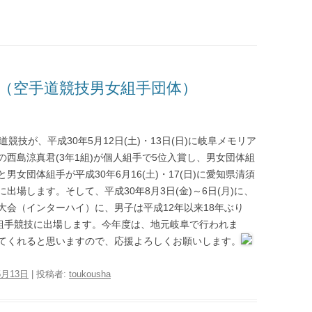
池田高校オンライン
ついて
育友会
定（空手道競技男女組手団体）
競技が、平成30年5月12日(土)・13日(日)に岐阜メモリア
西島涼真君(3年1組)が個人組手で5位入賞し、男女団体組
て
女団体組手が平成30年6月16(土)・17(日)に愛知県清須
場します。そして、平成30年8月3日(金)～6日(月)に、
会（インターハイ）に、男子は平成12年以来18年ぶり
体組手競技に出場します。今年度は、地元岐阜で行われま
てくれると思いますので、応援よろしくお願いします。
5月13日
|
投稿者:
toukousha