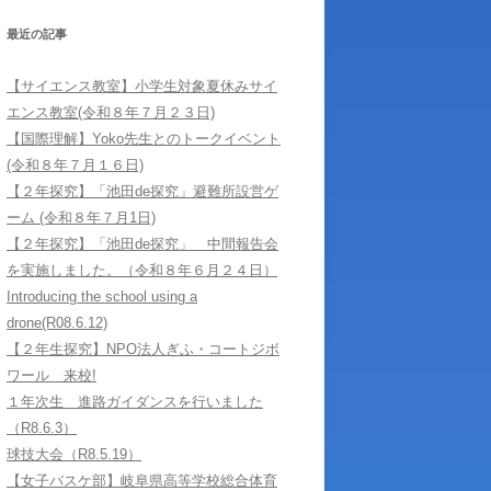
学習サポートに
最近の記事
【サイエンス教室】小学生対象夏休みサイ
エンス教室(令和８年７月２３日)
【国際理解】Yoko先生とのトークイベント
(令和８年７月１６日)
【２年探究】「池田de探究」避難所設営ゲ
ーム (令和８年７月1日)
【２年探究】「池田de探究」 中間報告会
を実施しました。（令和８年６月２４日）
Introducing the school using a
drone(R08.6.12)
【２年生探究】NPO法人ぎふ・コートジボ
ワール 来校!
１年次生 進路ガイダンスを行いました
（R8.6.3）
球技大会（R8.5.19）
【女子バスケ部】岐阜県高等学校総合体育