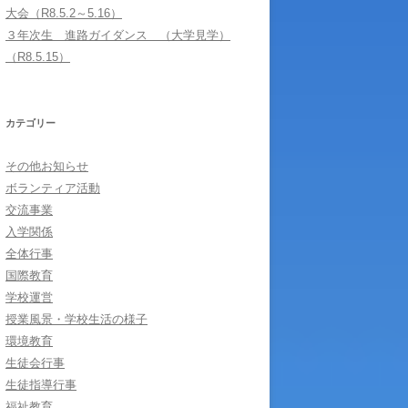
大会（R8.5.2～5.16）
３年次生 進路ガイダンス （大学見学）
（R8.5.15）
カテゴリー
その他お知らせ
ボランティア活動
交流事業
入学関係
全体行事
国際教育
学校運営
授業風景・学校生活の様子
環境教育
生徒会行事
生徒指導行事
福祉教育