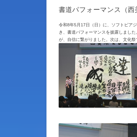
書道パフォーマンス（西美濃
生徒指導ガイドライン
池田高校物品調達ルール
令和8年5月17日（日）に、ソフトピ
き、書道パフォーマンスを披露しました
契約情報
が、自信に繋がりました。次は、文化祭
岐阜県職員倫理憲章
アクセス
岐阜県立学校体育施設開放につい
その他