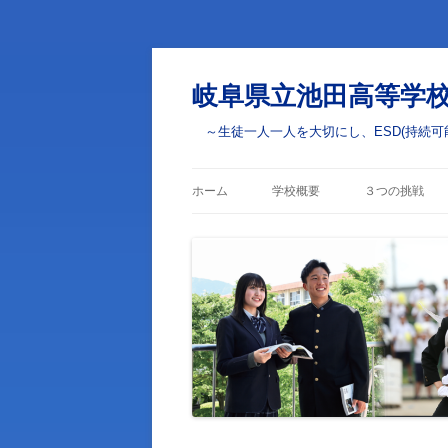
岐阜県立池田高等学
～生徒一人一人を大切にし、ESD(持続可
ホーム
学校概要
３つの挑戦
校長あいさつ
学びの挑戦
校章・校訓・校歌
部活動・学校
の挑戦
学校案内
ESD(ユネス
学校評価
学校いじめ防止基本方針
生徒心得・校則