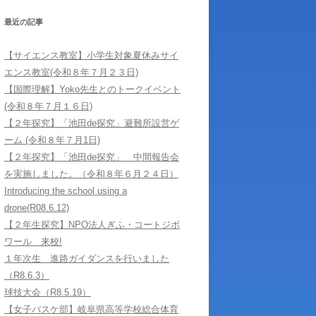
学習サポートに
最近の記事
【サイエンス教室】小学生対象夏休みサイ
エンス教室(令和８年７月２３日)
【国際理解】Yoko先生とのトークイベント
(令和８年７月１６日)
【２年探究】「池田de探究」避難所設営ゲ
ーム (令和８年７月1日)
【２年探究】「池田de探究」 中間報告会
を実施しました。（令和８年６月２４日）
Introducing the school using a
drone(R08.6.12)
【２年生探究】NPO法人ぎふ・コートジボ
ワール 来校!
１年次生 進路ガイダンスを行いました
（R8.6.3）
球技大会（R8.5.19）
【女子バスケ部】岐阜県高等学校総合体育