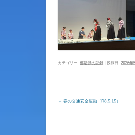
カテゴリー:
部活動の記録
| 投稿日:
2026年
投
←
春の交通安全運動（R8.5.15）
稿
ナ
ビ
ゲ