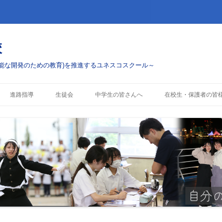
校
能な開発のための教育)を推進するユネスコスクール～
コ
ン
進路指導
生徒会
中学生の皆さんへ
在校生・保護者の皆
テ
ン
ツ
進路実績
学校案内
お知らせ・配布物
へ
ス
キ
行事・ボランティアへ
入試情報
行事予定
ッ
プ
部活動
警報発表時の対応
コスクール)への挑戦
これまでのESD活動
制服について
各種手続き・証明書(
へ)
授業料および奨学金