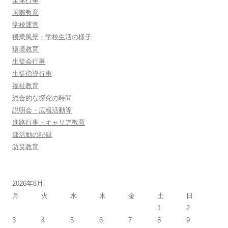
全体行事
国際教育
学校運営
授業風景・学校生活の様子
環境教育
生徒会行事
生徒指導行事
福祉教育
総合的な探究の時間
説明会・広報活動等
進路行事・キャリア教育
部活動の記録
防災教育
2026年8月
月
火
水
木
金
土
日
1
2
3
4
5
6
7
8
9