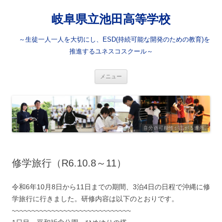
岐阜県立池田高等学校
～生徒一人一人を大切にし、ESD(持続可能な開発のための教育)を
推進するユネスコスクール～
コ
メニュー
ン
テ
ン
ツ
へ
ス
キ
ッ
プ
修学旅行（R6.10.8～11）
令和6年10月8日から11日までの期間、3泊4日の日程で沖縄に修
学旅行に行きました。研修内容は以下のとおりです。
~~~~~~~~~~~~~~~~~~~~~~~~~~~~~~