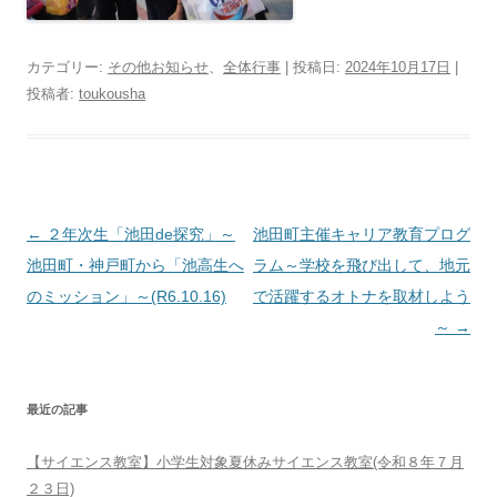
カテゴリー:
その他お知らせ
、
全体行事
| 投稿日:
2024年10月17日
|
投稿者:
toukousha
投
←
２年次生「池田de探究」～
池田町主催キャリア教育プログ
稿
池田町・神戸町から「池高生へ
ラム～学校を飛び出して、地元
ナ
のミッション」～(R6.10.16)
で活躍するオトナを取材しよう
ビ
～
→
ゲ
ー
最近の記事
シ
ョ
【サイエンス教室】小学生対象夏休みサイエンス教室(令和８年７月
ン
２３日)