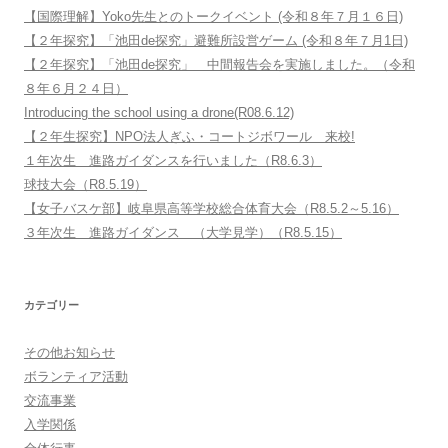
【国際理解】Yoko先生とのトークイベント (令和８年７月１６日)
【２年探究】「池田de探究」避難所設営ゲーム (令和８年７月1日)
【２年探究】「池田de探究」 中間報告会を実施しました。（令和
８年６月２４日）
Introducing the school using a drone(R08.6.12)
【２年生探究】NPO法人ぎふ・コートジボワール 来校!
１年次生 進路ガイダンスを行いました（R8.6.3）
球技大会（R8.5.19）
【女子バスケ部】岐阜県高等学校総合体育大会（R8.5.2～5.16）
３年次生 進路ガイダンス （大学見学）（R8.5.15）
カテゴリー
その他お知らせ
ボランティア活動
交流事業
入学関係