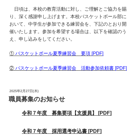
日頃は、本校の教育活動に対し、ご理解とご協力を賜
り、深く感謝申し上げます。本校バスケットボール部に
おいて、中学生が参加できる練習会を、下記のとおり開
催いたします。参加を希望する場合は、以下を確認のう
え、申し込みをしてください。
①
バスケットボール夏季練習会 要項 [PDF]
②
バスケットボール夏季練習会 活動参加依頼書 [PDF]
投
2025年2月27日(木)
稿
職員募集のお知らせ
日:
令和７年度 募集要項【支援員】 [PDF]
令和７年度 採用選考申込書 [PDF]