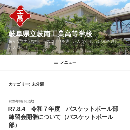
コ
ン
テ
ン
ツ
岐阜県立岐南工業高等学校
へ
確かな学力・技術、ものづくりを通した人づくり、部活動を通し
ス
た人づくり
キ
ッ
メニュー
プ
カテゴリー:
未分類
投
2025年8月5日(火)
稿
R7.8.4 令和７年度 バスケットボール部
日:
練習会開催について（バスケットボール
部）