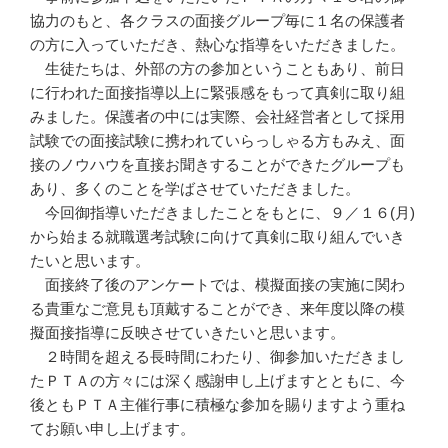
協力のもと、各クラスの面接グループ毎に１名の保護者
の方に入っていただき、熱心な指導をいただきました。
生徒たちは、外部の方の参加ということもあり、前日
に行われた面接指導以上に緊張感をもって真剣に取り組
みました。保護者の中には実際、会社経営者として採用
試験での面接試験に携われていらっしゃる方もみえ、面
接のノウハウを直接お聞きすることができたグループも
あり、多くのことを学ばさせていただきました。
今回御指導いただきましたことをもとに、９／１６(月)
から始まる就職選考試験に向けて真剣に取り組んでいき
たいと思います。
面接終了後のアンケートでは、模擬面接の実施に関わ
る貴重なご意見も頂戴することができ、来年度以降の模
擬面接指導に反映させていきたいと思います。
２時間を超える長時間にわたり、御参加いただきまし
たＰＴＡの方々には深く感謝申し上げますとともに、今
後ともＰＴＡ主催行事に積極な参加を賜りますよう重ね
てお願い申し上げます。