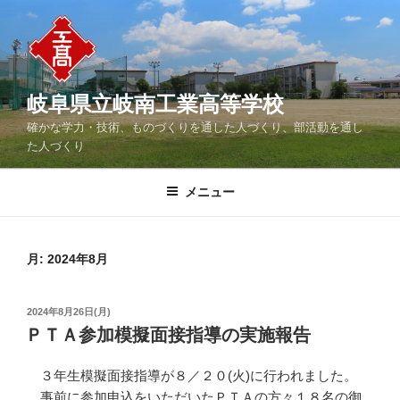
コ
ン
テ
ン
ツ
岐阜県立岐南工業高等学校
へ
確かな学力・技術、ものづくりを通した人づくり、部活動を通し
ス
た人づくり
キ
ッ
メニュー
プ
月:
2024年8月
投
2024年8月26日(月)
稿
ＰＴＡ参加模擬面接指導の実施報告
日:
３年生模擬面接指導が８／２０(火)に行われました。
事前に参加申込をいただいたＰＴＡの方々１８名の御