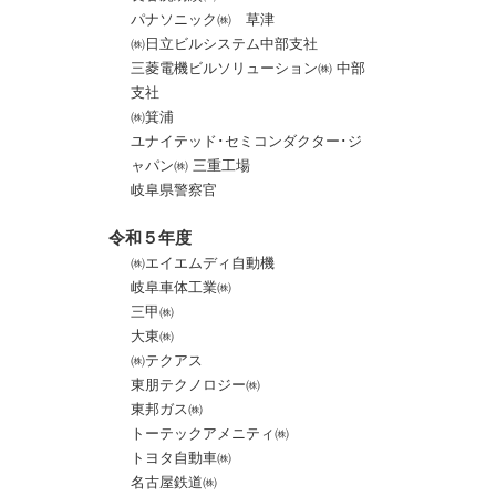
パナソニック㈱ 草津
㈱日立ビルシステム中部支社
三菱電機ビルソリューション㈱ 中部
支社
㈱箕浦
ユナイテッド･セミコンダクター･ジ
ャパン㈱ 三重工場
岐阜県警察官
令和５年度
㈱エイエムディ自動機
岐阜車体工業㈱
三甲㈱
大東㈱
㈱テクアス
東朋テクノロジー㈱
東邦ガス㈱
トーテックアメニティ㈱
トヨタ自動車㈱
名古屋鉄道㈱