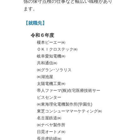
係の保守点検の仕事など幅広い職種があり
ます。
【就職先】
令和６年度
榎本ビーエー㈱
ＯＫＩクロステック㈱
岐阜愛知電機㈱
共和通信㈱
㈱グラン･ソラリス
㈱湖池屋
太陽電機工業㈱
帝人ファーマ(株)在宅医療技術サー
ビスセンター
㈱東海理化電機製作所(学園生)
東芝コンシューママーケティング㈱
名古屋鉄道㈱
㈱ナベヤ製作所
日晃オートメ㈱
長谷虎紡績㈱