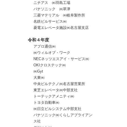
ニチアス ㈱羽島工場
パナソニック ㈱草津
三菱マテリアル ㈱岐阜製作所
名鉄ビルサービス㈱
菱電エレベータ施設㈱名古屋支店
令和４年度
アプロ通信㈱
㈱ウィルオブ・ワーク
NECネッツエスアイ・サービス㈱
OKIクロステック㈱
㈱Gyt
大東㈱
中央ビルテクノ㈱名古屋営業所
東芝エレベータ㈱中部支社
トーテックアメニティ㈱
トヨタ自動車㈱
㈱日立ビルシステム中部支社
パナソニック㈱くらしアプライアン
ス社