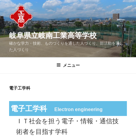
コ
ン
テ
ン
ツ
岐阜県立岐南工業高等学校
へ
確かな学力・技術、ものづくりを通した人づくり、部活動を通し
ス
た人づくり
キ
ッ
メニュー
プ
電子工学科
電子工学科
Electron engineering
ＩＴ社会を担う電子・情報・通信技
術者を目指す学科