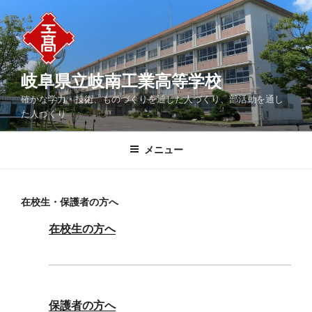
コ
ン
テ
ン
ツ
岐阜県立岐南工業高等学校
へ
確かな学力・技術、ものづくりを通した人づくり、部活動を通し
ス
た人づくり
キ
ッ
メニュー
プ
在校生・保護者の方へ
在校生の方へ
保護者の方へ