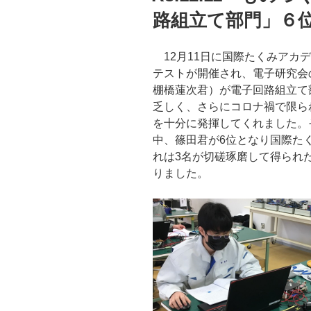
路組立て部門」６
12月11日に国際たくみアカ
テストが開催され、電子研究会
棚橋蓮次君）が電子回路組立て
乏しく、さらにコロナ禍で限ら
を十分に発揮してくれました。
中、篠田君が6位となり国際た
れは3名が切磋琢磨して得られ
りました。