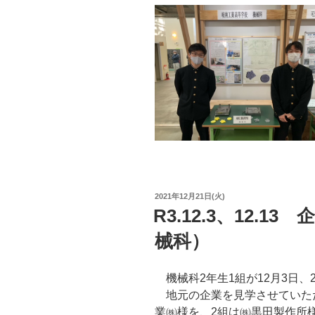
投
2021年12月21日(火)
稿
R3.12.3、12.
日:
械科）
機械科2年生1組が12月3日、
地元の企業を見学させていただ
業㈱様を、2組は㈱黒田製作所