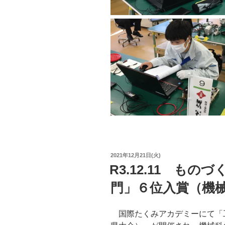
投
2021年12月21日(火)
稿
R3.12.11 も
日:
門」６位入賞（機
国際たくみアカデミーにて「