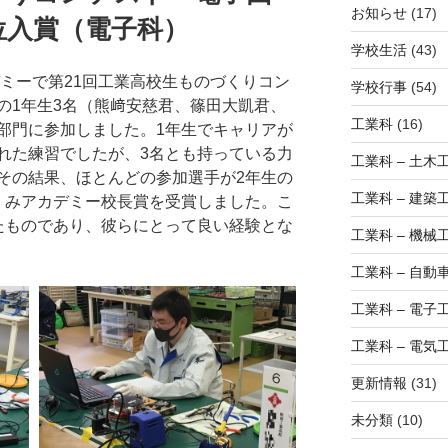
お知らせ
(17)
位入賞（電子科）
学校生活
(43)
デミーで第21回工業高校生ものづくりコン
学校行事
(54)
の1年生3名（熊﨑安慈君、篠田大凱君、
工業科
(16)
部門に参加しました。1年生でキャリアが
れた練習でしたが、3名とも持っている力
工業科 – 土木
その結果、ほとんどの参加選手が2年生の
工業科 – 建築
くみアカデミー校長賞を受賞しました。こ
たものであり、彼らにとって良い経験とな
工業科 – 機械
工業科 – 自動
工業科 – 電子
工業科 – 電気
更新情報
(31)
未分類
(10)