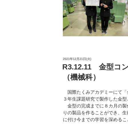
投
2021年12月21日(火)
稿
R3.12.11 金
日:
（機械科）
国際たくみアカデミーにて「
３年生課題研究で製作した金型
金型の完成までに８カ月の製
りの製品を作ることができ、生
に付け今までの学習を深めるこ