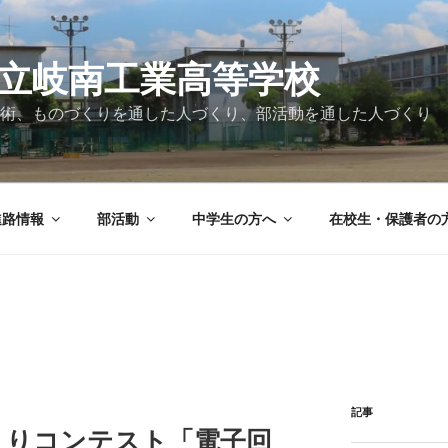
立岐南工業高等学校
術、ものづくりを通した人づくり、部活動を通した人づくり
進路情報
部活動
中学生の方へ
在校生・保護者の
記事
のづくりコンテスト「電子回