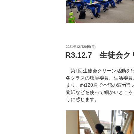
投
2021年12月20日(月)
稿
R3.12.7 生徒会
日:
第1回生徒会クリーン活動を行
各クラスの環境委員、生活委員
まり、約120名で本館の窓ガラ
聞紙などを使って細かいところ
うに感じます。