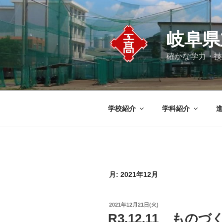
コ
ン
テ
岐阜県
ン
ツ
確かな学力・技
へ
ス
キ
ッ
学校紹介
学科紹介
プ
月:
2021年12月
投
2021年12月21日(火)
稿
R3.12.11 も
日: