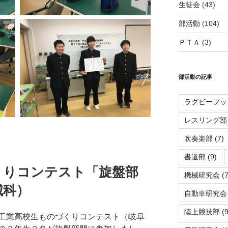
生徒会
(43)
部活動
(104)
ＰＴＡ
(3)
部活動の記事
ラグビーフッ
レスリング部
吹奏楽部
(7)
書道部
(9)
のづくりコンテスト「旋盤部
機械研究会
(7
械科）
自動車研究会
陸上競技部
(9
工業高校生ものづくりコンテスト（岐阜