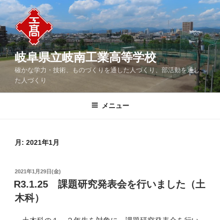
コ
ン
テ
ン
ツ
岐阜県立岐南工業高等学校
へ
確かな学力・技術、ものづくりを通した人づくり、部活動を通し
ス
た人づくり
キ
ッ
メニュー
プ
月:
2021年1月
投
2021年1月29日(金)
稿
R3.1.25 課題研究発表会を行いました（土
日:
木科）