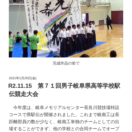
完成作品の前で
投
2021年1月29日(金)
稿
R2.11.15 第７１回男子岐阜県高等学校駅
日:
伝競走大会
今年度は、岐阜メモリアルセンター長良川競技場特設
コースで県駅伝が開催されました。これまで岐南工は長
距離部員の数が少なく、岐南工単独のチームとしての出
場することができず、他の学校との合同チームでオープ