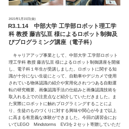
投
2021年1月15日(金)
稿
R3.1.14 中部大学 工学部ロボット理工学
日:
科 教授 藤吉弘亘 様によるロボット制御及
びプログラミング講座（電子科）
キャリアアップ事業として、中部大学 工学部ロボット
理工学科 教授 藤吉弘亘 様によるロボット制御講座を開催
し、電子科１年生が受講しました。ロボットに関する知
識が十分にない生徒にとって、自動車やデジカメで使用
されている物体認識の紹介や実用化されつつある自動運
転の研究概要、画像認識手法の仕組みと画像認識技術を
取入れる上での注意点など紹介していただきました。ま
た実際にロボットに触れプログラミングすることによ
り、生徒のものづくりに対する興味や関心が今まで以上
に高まる有意義な体験ができました。今回の講習会にお
いてLEGO Mindstorms EV3を２セット寄贈していただ