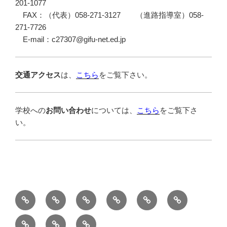
201-1077
FAX：（代表）058-271-3127 （進路指導室）058-
271-7726
E-mail：c27307@gifu-net.ed.jp
交通アクセス
は、
こちら
をご覧下さい。
学校への
お問い合わせ
については、
こちら
をご覧下さ
い。
Ｔ
学
学
進
部
中
Ｏ
校
科
路
活
学
在
保
卒
Ｐ
紹
紹
情
動
生