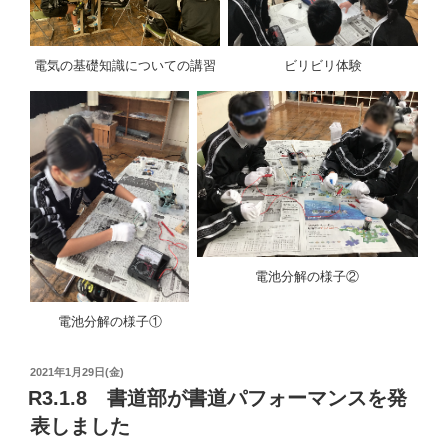
電気の基礎知識についての講習
ビリビリ体験
電池分解の様子②
電池分解の様子①
投
2021年1月29日(金)
稿
R3.1.8 書道部が書道パフォーマンスを発
日:
表しました