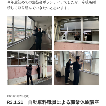
今年度初めての生徒会ボランティアでしたが、今後も継
続して取り組んでいきたいと思います。
投
2021年1月29日(金)
稿
R3.1.21 自動車科職員による職業体験講座
日: