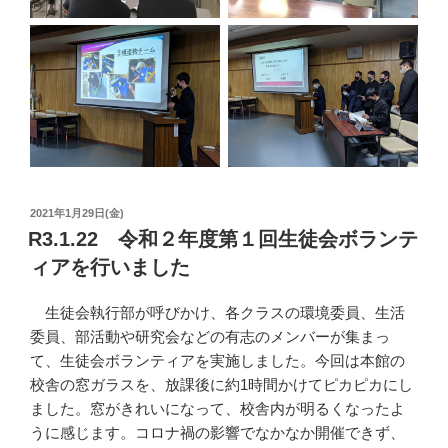
投
2021年1月29日(金)
稿
R3.1.22 令和２年度第１回生徒会ボランテ
日:
ィアを行いました
生徒会執行部が呼びかけ、各クラスの環境委員、生活
委員、部活動や研究会などの有志のメンバーが集まっ
て、生徒会ボランティアを実施しました。今回は本館の
校舎の窓ガラスを、放課後に約1時間かけてピカピカにし
ました。窓がきれいになって、校舎内が明るくなったよ
うに感じます。コロナ禍の影響でなかなか開催できず、