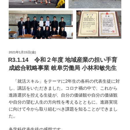
投
2021年1月15日(金)
稿
R3.1.14 令和２年度 地域産業の担い手育
日:
成総合戦略事業 岐阜労働局 小林和敏先生
「就活スキル」をテーマに2年生の各科の代表生徒に対
し、講話をいただきました。コロナ禍の中で、これから
進路選択を控える生徒が、自分の価値観や自分の価値観
や自分の望む人生の方向性を考えるとともに、進路実現
に向けて今から取り組むべき課題を知ることができまし
た。
各学科代表生徒の感想です。