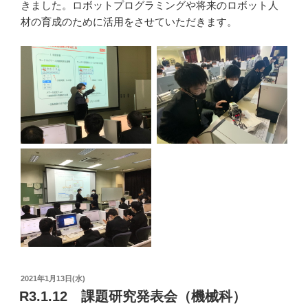
きました。ロボットプログラミングや将来のロボット人
材の育成のために活用をさせていただきます。
投
2021年1月13日(水)
稿
R3.1.12 課題研究発表会（機械科）
日: