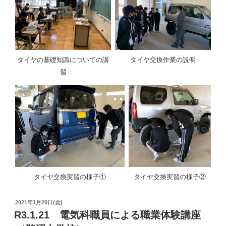
タイヤの基礎知識についての講
タイヤ交換作業の説明
習
タイヤ交換実習の様子①
タイヤ交換実習の様子②
投
2021年1月29日(金)
稿
R3.1.21 電気科職員による職業体験講座
日: