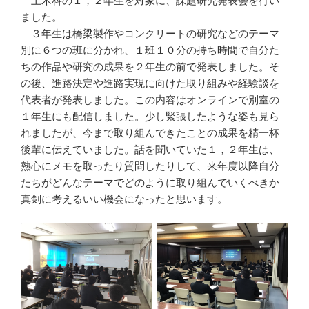
土木科の１，２年生を対象に、課題研究発表会を行い
ました。
３年生は橋梁製作やコンクリートの研究などのテーマ
別に６つの班に分かれ、１班１０分の持ち時間で自分た
ちの作品や研究の成果を２年生の前で発表しました。そ
の後、進路決定や進路実現に向けた取り組みや経験談を
代表者が発表しました。この内容はオンラインで別室の
１年生にも配信しました。少し緊張したような姿も見ら
れましたが、今まで取り組んできたことの成果を精一杯
後輩に伝えていました。話を聞いていた１，２年生は、
熱心にメモを取ったり質問したりして、来年度以降自分
たちがどんなテーマでどのように取り組んでいくべきか
真剣に考えるいい機会になったと思います。