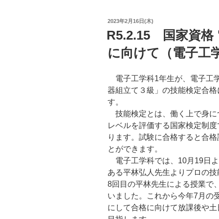
投
2023年2月16日(木)
稿
R5.2.15 国家
日:
に向けて（電子工
電子工学科1年生が、電子工学
器組立て３級」の技能検定合格
す。
技能検定とは、働く上で身に
レベルを評価する国家検定制度
ります。試験に合格すると合格
とができます。
電子工学科では、10月19日
ある平林弘人先生よりプロの技
8回目の平林先生による授業で
いました。これから今年7月の
にして合格に向けて放課後や土