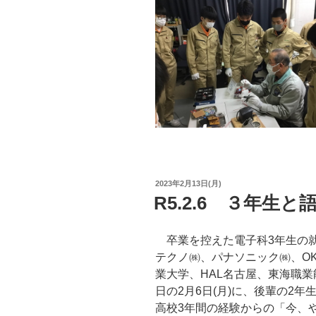
投
2023年2月13日(月)
稿
R5.2.6 ３年生
日:
卒業を控えた電子科3年生の就
テクノ㈱、パナソニック㈱、OK
業大学、HAL名古屋、東海職業
日の2月6日(月)に、後輩の2
高校3年間の経験からの「今、