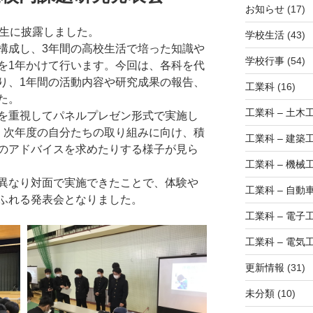
お知らせ
(17)
生に披露しました。
学校生活
(43)
成し、3年間の高校生活で培った知識や
学校行事
(54)
を1年かけて行います。今回は、各科を代
り、1年間の活動内容や研究成果の報告、
工業科
(16)
た。
工業科 – 土木
を重視してパネルプレゼン形式で実施し
、次年度の自分たちの取り組みに向け、積
工業科 – 建築
のアドバイスを求めたりする様子が見ら
工業科 – 機械
異なり対面で実施できたことで、体験や
工業科 – 自動
ふれる発表会となりました。
工業科 – 電子
工業科 – 電気
更新情報
(31)
未分類
(10)