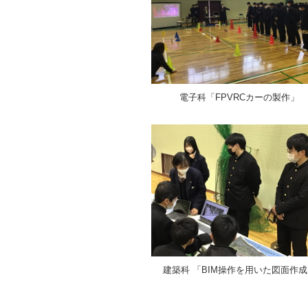
電子科「FPVRCカーの製作」
建築科 「BIM操作を用いた図面作