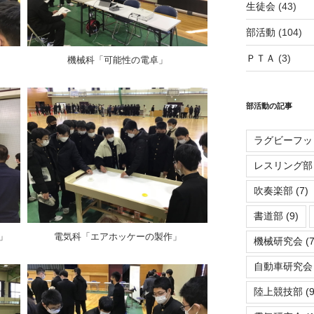
生徒会
(43)
部活動
(104)
ＰＴＡ
(3)
機械科「可能性の電卓」
部活動の記事
ラグビーフッ
レスリング部
吹奏楽部
(7)
書道部
(9)
」
電気科「エアホッケーの製作」
機械研究会
(7
自動車研究会
陸上競技部
(9