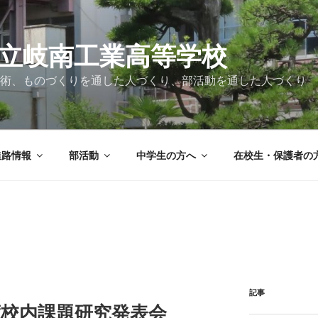
立岐南工業高等学校
術、ものづくりを通した人づくり、部活動を通した人づくり
進路情報
部活動
中学生の方へ
在校生・保護者の
記事
年度校内課題研究発表会