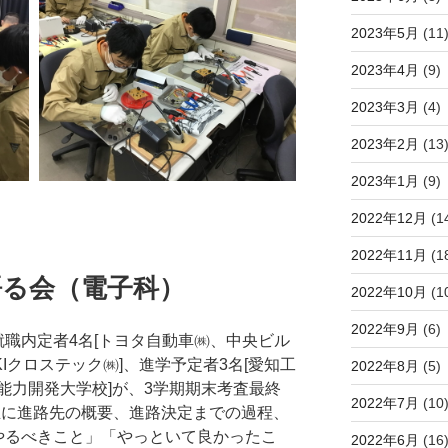
2023年5月
(11
2023年4月
(9)
2023年3月
(4)
2023年2月
(13
2023年1月
(9)
2022年12月
(1
2022年11月
(1
と語る会（電子科）
2022年10月
(1
2022年9月
(6)
職内定者4名[トヨタ自動車㈱、中央ビル
Iクロステック㈱]、進学予定者3名[愛知工
2022年8月
(5)
能力開発大学校]が、3学期期末考査最終
2022年7月
(10
年生に進路先の概要、進路決定までの過程、
やるべきこと」「やっといて良かったこ
2022年6月
(16