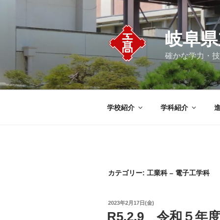
コ
ン
テ
岐阜県
ン
ツ
確かな学力・技
へ
ス
キ
ッ
学校紹介
学科紹介
プ
カテゴリー:
工業科 – 電子工学科
投
2023年2月17日(金)
稿
R5.2.9 令和５
日: