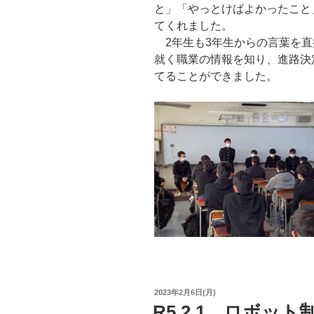
と」「やっとけばよかったこと
てくれました。
2年生も3年生からの言葉を直
就く職業の情報を知り、進路決
てることができました。
投
2023年2月6日(月)
稿
R5.2.1 ロボッ
日: