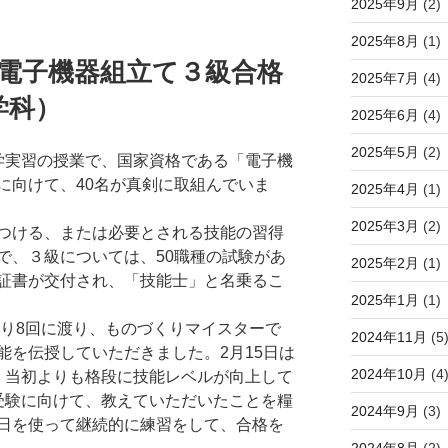
2025年9月
(2)
2025年8月
(1)
資格 電子機器組立て３級合格
2025年7月
(4)
学科）
2025年6月
(4)
2025年5月
(2)
実習の授業で、国家資格である「電子機
に向けて、40名が真剣に取組んでいま
2025年4月
(1)
2025年3月
(2)
つける、または必要とされる技能の習得
で、３級については、50職種の試験があ
2025年2月
(1)
証書が交付され、「技能士」と名乗るこ
2025年1月
(1)
より8回に渡り、ものづくりマイスターで
2024年11月
(5
能を伝授していただきました。2月15日は
2024年10月
(4
、当初よりも格段に技能レベルが向上して
受験に向けて、教えていただいたことを糧
2024年9月
(3)
日を使って継続的に練習をして、合格を
2024年8月
(2)