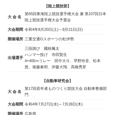
【陸上競技部】
第65回東海陸上競技選手権大会 兼 第107回日本
大 会 名
陸上競技選手権大会予選会
大会期間
令和4年8月20日(土)～8月21日(日)
開催場所
三重交通Gスポーツの杜伊勢
三段跳び 國枝楓太
ハンマー投げ 寺田賢生
出場選手
4×400ｍリレー 田中大斗、早野玲音、松本
悠、後藤奏明、伊藤大翔、髙橋秀芽
【自動車研究会】
第17回若年者ものづくり競技大会 自動車整備部
大 会 名
門
大会期間
令和4年7月27日(水)～7月28日(木)
開催場所
広島県