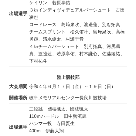
ケイリン 若原享佑
３㎞インディヴィデュアルパーシュート 古田
出場選手
凌也
ロードレース 島﨑泉吹、渡邊蓮、別府拓真
チームスプリント 松久侑叶、島﨑泉吹、高橋
勇輝、清水優太、村瀬圭音
４㎞チームパーシュート 別府拓真、河尻颯
真、渡邊蓮、若原享佑、村木謙心、佐藤綾祐、
下村祐斗
陸上競技部
大会期間
令和４年６月１７日（金）～１９日（日）
開催場所
岐阜メモリアルセンター長良川競技場
三段跳 國枝楓太、國枝颯太
110ｍハードル 田中勢流輝
ハンマー投 寺田賢生
出場選手
400ｍ 伊藤大翔