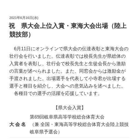
投
2021年6月16日(水)
稿
祝 県大会上位入賞・東海大会出場（陸上
日:
競技部）
6月11日にオンラインで県大会の伝達表彰と東海大会の
壮行会を行いました。伝達表彰では校長先生が県総体の
入賞者を表彰し、壮行会で校長先生と生徒会長から激励
の言葉が述べられました。また、同窓会からは激励金が
手渡されました。出場選手を代表して小寺君が出場する
選手と種目を紹介し、大会への意気込みを述べました。
各種目での選手の活躍を応援しています。
【県大会入賞】
第69回岐阜県高等学校総合体育大会
大 会 名
（兼 全国・東海高等学校総合体育大会陸上競技
岐阜県予選会）