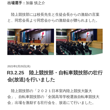
出場選手：
加藤 慎之介
陸上競技部には校長先生と生徒会長からの激励の言葉
と、同窓会長より同窓会からの激励金が贈られました。
投
2021年2月25日(木)
稿
R3.2.25 陸上競技部・自転車競技部の壮行
日:
会(放送)を行いました
陸上競技部の「２０２１日本室内陸上競技大阪大
会」、自転車競技部の「全国高等学校選抜自転車競技大
会」出場を激励する壮行会を、放送にて行いました。