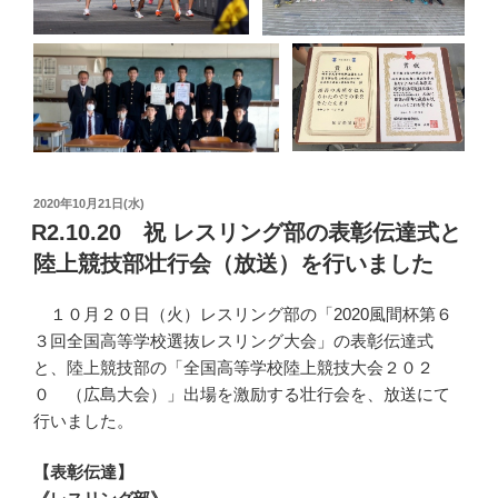
投
2020年10月21日(水)
稿
R2.10.20 祝 レスリング部の表彰伝達式と
日:
陸上競技部壮行会（放送）を行いました
１０月２０日（火）レスリング部の「2020風間杯第６
３回全国高等学校選抜レスリング大会」の表彰伝達式
と、陸上競技部の「全国高等学校陸上競技大会２０２
０ （広島大会）」出場を激励する壮行会を、放送にて
行いました。
【表彰伝達】