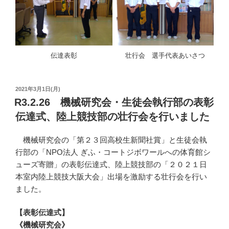
伝達表彰
壮行会 選手代表あいさつ
投
2021年3月1日(月)
稿
R3.2.26 機械研究会・生徒会執行部の表彰
日:
伝達式、陸上競技部の壮行会を行いました
機械研究会の「第２３回高校生新聞社賞」と生徒会執
行部の「NPO法人 ぎふ・コートジボワールへの体育館シ
ューズ寄贈」の表彰伝達式、陸上競技部の「２０２１日
本室内陸上競技大阪大会」出場を激励する壮行会を行い
ました。
【表彰伝達式】
《機械研究会》