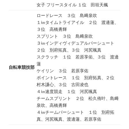
女子 フリースタイル １位 田垣天楓
ロードレース ３位 島﨑泉吹
１㎞タイムトライアイル ２位 渡邊蓮、
３位 高橋勇輝
スプリント ３位 島﨑泉吹
３㎞インディヴィデュアルパーシュート
２位 別府拓真、３位 河尻颯真
スクラッチ １位 若原享佑、３位 渡邊
蓮
自転車競技部
ケイリン ３位 若原享佑
ポイントレース １位 別府拓真、２位
村木謙心、３位 古田凌也
４㎞速度競走 １位 河尻颯真
チームスプリント ２位 松久侑叶、島﨑
泉吹、高橋勇輝
４㎞チームパーシュート １位 別府拓
真、河尻颯真、渡邊蓮、若原享佑