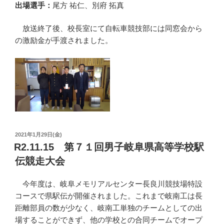
出場選手：
尾方 祐仁、別府 拓真
放送終了後、校長室にて自転車競技部には同窓会から
の激励金が手渡されました。
投
2021年1月29日(金)
稿
R2.11.15 第７１回男子岐阜県高等学校駅
日:
伝競走大会
今年度は、岐阜メモリアルセンター長良川競技場特設
コースで県駅伝が開催されました。これまで岐南工は長
距離部員の数が少なく、岐南工単独のチームとしての出
場することができず、他の学校との合同チームでオープ