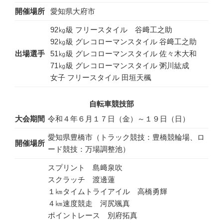
開催場所
愛知県大府市
92㎏級 フリースタイル 谷﨑工之助
92㎏級 グレコローマンスタイル 谷﨑工之助
出場選手
51㎏級 グレコローマンスタイル 佐々木大和
71㎏級 グレコローマンスタイル 粥川紘成
女子 フリースタイル 田垣天楓
自転車競技部
大会期間
令和４年６月１７日（金）～１９日（日）
愛知県豊橋市（トラック競技：豊橋競輪場、ロ
開催場所
ード競技：万場調整池）
スプリント 島﨑泉吹
スクラッチ 渡邊蓮
１㎞タイムトライアイル 高橋勇輝
４㎞速度競走 河尻颯真
ポイントレース 別府拓真