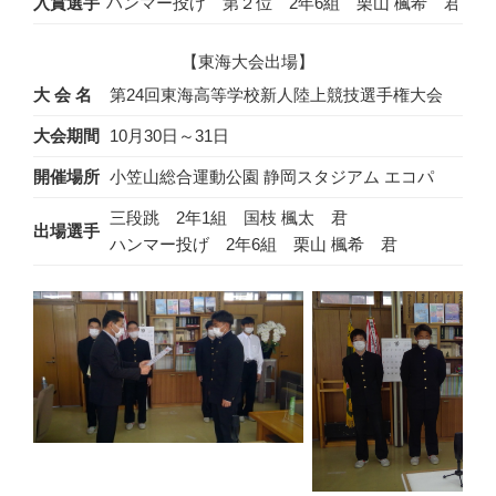
入賞選手
ハンマー投げ 第２位 2年6組 栗山 楓希 君
【東海大会出場】
大 会 名
第24回東海高等学校新人陸上競技選手権大会
大会期間
10月30日～31日
開催場所
小笠山総合運動公園 静岡スタジアム エコパ
三段跳 2年1組 国枝 楓太 君
出場選手
ハンマー投げ 2年6組 栗山 楓希 君