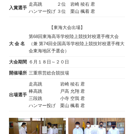
走高跳 ２位 岩崎 稜右 君
入賞選手
ハンマー投げ ３位 栗山 楓着 君
【東海大会出場】
第68回東海高等学校陸上競技対校選手権大会
大 会 名
（兼 第74回全国高等学校陸上競技対校選手権大
会東海地区予選会）
大会期間
６月１８日～２０日
開催場所
三重県営総合競技場
走高跳 岩崎 稜右 君
棒高跳 戸高 允翔 君
出場選手
三段跳 小寺 空我 君
ハンマー投げ 栗山 楓着 君