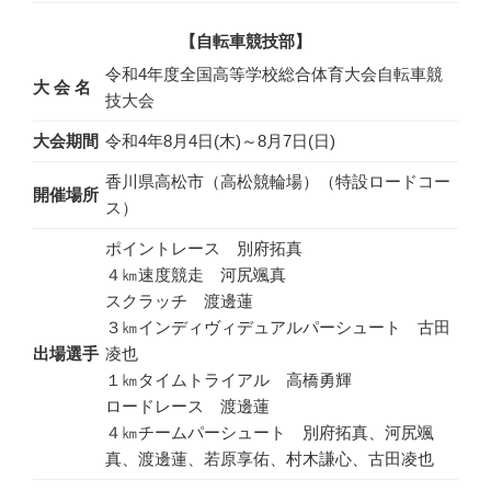
【自転車競技部】
令和4年度全国高等学校総合体育大会自転車競
大 会 名
技大会
大会期間
令和4年8月4日(木)～8月7日(日)
香川県高松市（高松競輪場）（特設ロードコー
開催場所
ス）
ポイントレース 別府拓真
４㎞速度競走 河尻颯真
スクラッチ 渡邊蓮
３㎞インディヴィデュアルパーシュート 古田
出場選手
凌也
１㎞タイムトライアル 高橋勇輝
ロードレース 渡邊蓮
４㎞チームパーシュート 別府拓真、河尻颯
真、渡邊蓮、若原享佑、村木謙心、古田凌也