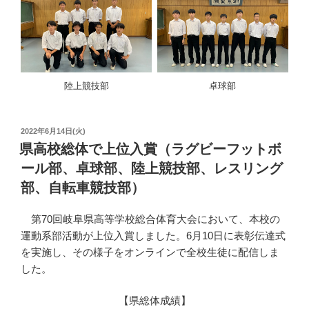
陸上競技部
卓球部
投
2022年6月14日(火)
稿
県高校総体で上位入賞（ラグビーフットボ
日:
ール部、卓球部、陸上競技部、レスリング
部、自転車競技部）
第70回岐阜県高等学校総合体育大会において、本校の
運動系部活動が上位入賞しました。6月10日に表彰伝達式
を実施し、その様子をオンラインで全校生徒に配信しま
した。
【県総体成績】