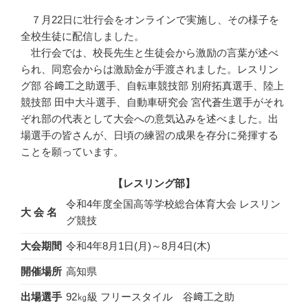
７月22日に壮行会をオンラインで実施し、その様子を
全校生徒に配信しました。
壮行会では、校長先生と生徒会から激励の言葉が述べ
られ、同窓会からは激励金が手渡されました。レスリン
グ部 谷﨑工之助選手、自転車競技部 別府拓真選手、陸上
競技部 田中大斗選手、自動車研究会 宮代蒼生選手がそれ
ぞれ部の代表として大会への意気込みを述べました。出
場選手の皆さんが、日頃の練習の成果を存分に発揮する
ことを願っています。
【レスリング部】
令和4年度全国高等学校総合体育大会 レスリン
大 会 名
グ競技
大会期間
令和4年8月1日(月)～8月4日(木)
開催場所
高知県
出場選手
92㎏級 フリースタイル 谷﨑工之助