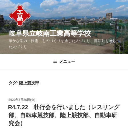
コ
ン
テ
ン
ツ
岐阜県立岐南工業高等学校
へ
確かな学力・技術、ものづくりを通した人づくり、部活動を通し
ス
た人づくり
キ
ッ
メニュー
プ
タグ:
陸上競技部
投
2022年7月26日(火)
稿
R4.7.22 壮行会を行いました（レスリング
日:
部、自転車競技部、陸上競技部、自動車研
究会）