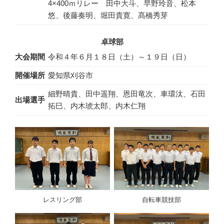
4×400ｍリレー 田中大斗、早野玲音、松本
悠、後藤奏明、堀田貴寛、髙橋秀芽
卓球部
大会期間
令和４年６月１８日（土）～１９日（日）
開催場所
愛知県刈谷市
細野晴貴、田中遥翔、恩田竜次、車環汰、石田
出場選手
拓巳、内木琥太郎、内木仁翔
レスリング部
自転車競技部