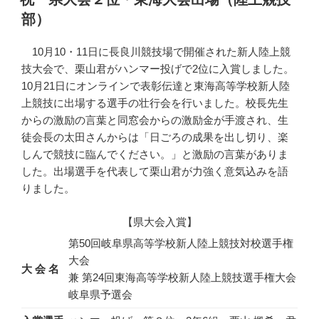
日:
部）
10月10・11日に長良川競技場で開催された新人陸上競
技大会で、栗山君がハンマー投げで2位に入賞しました。
10月21日にオンラインで表彰伝達と東海高等学校新人陸
上競技に出場する選手の壮行会を行いました。校長先生
からの激励の言葉と同窓会からの激励金が手渡され、生
徒会長の太田さんからは「日ごろの成果を出し切り、楽
しんで競技に臨んでください。」と激励の言葉がありま
した。出場選手を代表して栗山君が力強く意気込みを語
りました。
【県大会入賞】
第50回岐阜県高等学校新人陸上競技対校選手権
大会
大 会 名
兼 第24回東海高等学校新人陸上競技選手権大会
岐阜県予選会