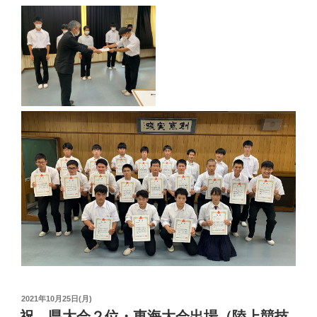
投
2021年10月25日(月)
稿
祝 県大会２位・東海大会出場（陸上競技