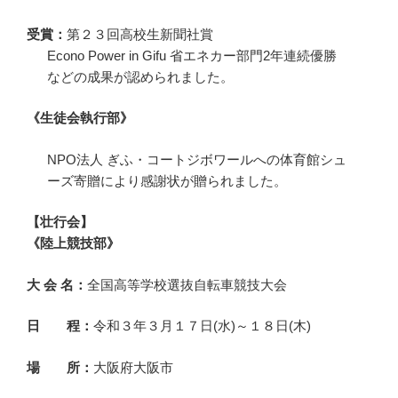
受賞：
第２３回高校生新聞社賞
Econo Power in Gifu 省エネカー部門2年連続優勝
などの成果が認められました。
《生徒会執行部》
NPO法人 ぎふ・コートジボワールへの体育館シュ
ーズ寄贈により感謝状が贈られました。
【壮行会】
《陸上競技部》
大 会 名：
全国高等学校選抜自転車競技大会
日 程：
令和３年３月１７日(水)～１８日(木)
場 所：
大阪府大阪市