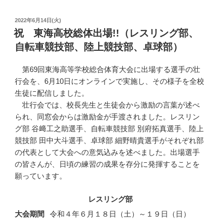
投
2022年6月14日(火)
稿
祝 東海高校総体出場!!（レスリング部、
日:
自転車競技部、陸上競技部、卓球部）
第69回東海高等学校総合体育大会に出場する選手の壮
行会を、6月10日にオンラインで実施し、その様子を全校
生徒に配信しました。
壮行会では、校長先生と生徒会から激励の言葉が述べ
られ、同窓会からは激励金が手渡されました。レスリン
グ部 谷﨑工之助選手、自転車競技部 別府拓真選手、陸上
競技部 田中大斗選手、卓球部 細野晴貴選手がそれぞれ部
の代表として大会への意気込みを述べました。出場選手
の皆さんが、日頃の練習の成果を存分に発揮することを
願っています。
レスリング部
大会期間
令和４年６月１８日（土）～１９日（日）