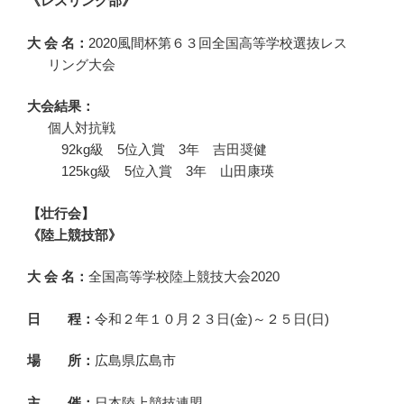
《レスリング部》
大 会 名：
2020風間杯第６３回全国高等学校選抜レス
リング大会
大会結果：
個人対抗戦
92kg級 5位入賞 3年 吉田奨健
125kg級 5位入賞 3年 山田康瑛
【壮行会】
《陸上競技部》
大 会 名：
全国高等学校陸上競技大会2020
日 程：
令和２年１０月２３日(金)～２５日(日)
場 所：
広島県広島市
主 催：
日本陸上競技連盟