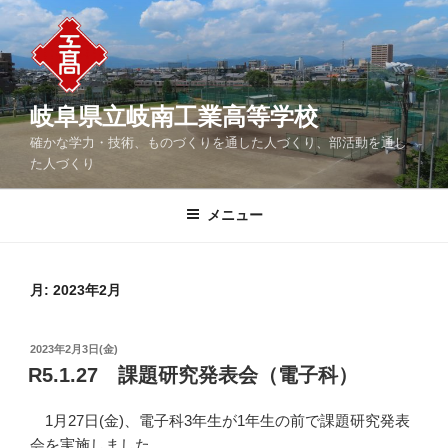
コ
ン
テ
ン
ツ
岐阜県立岐南工業高等学校
へ
確かな学力・技術、ものづくりを通した人づくり、部活動を通し
ス
た人づくり
キ
ッ
メニュー
プ
月:
2023年2月
投
2023年2月3日(金)
稿
R5.1.27 課題研究発表会（電子科）
日:
1月27日(金)、電子科3年生が1年生の前で課題研究発表
会を実施しました。