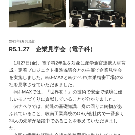
投
2023年2月3日(金)
稿
R5.1.27 企業見学会（電子科）
日:
1月27日(金)、電子科2年生を対象に産学金官連携人材育
成・定着プロジェクト推進協議会との主催で企業見学会
を実施しました。㈱J-MAXと㈱ナベヤ(本巣精密工場)の2
社を見学させていただきました。
㈱J-MAXでは、『世界初！』の技術で安全で環境に優
しいモノづくりに貢献していることが分かりました。
㈱ナベヤでは、鋳造の基礎知識、身の回りに鋳物があ
ふれていること、岐南工業高校のOBが会社内で一番多く
24人の先輩が活躍中であることを教えていただきまし
た。