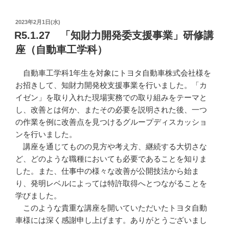
投
2023年2月1日(水)
稿
R5.1.27 「知財力開発委支援事業」研修講
日:
座（自動車工学科）
自動車工学科1年生を対象にトヨタ自動車株式会社様を
お招きして、知財力開発校支援事業を行いました。「カ
イゼン」を取り入れた現場実務での取り組みをテーマと
し、改善とは何か、またその必要を説明された後、一つ
の作業を例に改善点を見つけるグループディスカッショ
ンを行いました。
講座を通じてものの見方や考え方、継続する大切さな
ど、どのような職種においても必要であることを知りま
した。また、仕事中の様々な改善が公開技法から始ま
り、発明レベルによっては特許取得へとつながることを
学びました。
このような貴重な講座を開いていただいたトヨタ自動
車様には深く感謝申し上げます。ありがとうございまし