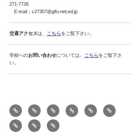
271-7726
E-mail：c27307@gifu-net.ed.jp
交通アクセス
は、
こちら
をご覧下さい。
学校への
お問い合わせ
については、
こちら
をご覧下さ
い。
Ｔ
学
学
進
部
中
Ｏ
校
科
路
活
学
在
保
卒
Ｐ
紹
紹
情
動
生
校
護
業
介
介
報
の
生
者
生