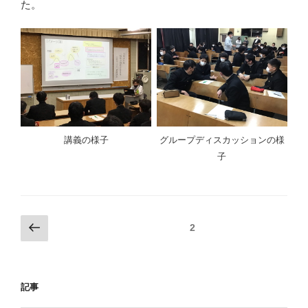
た。
講義の様子
グループディスカッションの様
子
投
前
固定ページ
2
の
稿
ペ
ナ
ー
ビ
記事
ジ
ゲ