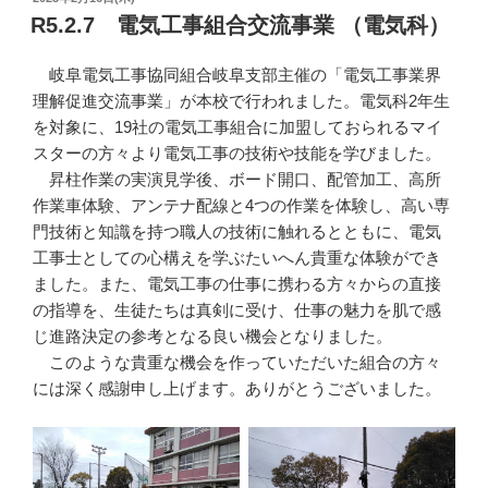
稿
R5.2.7 電気工事組合交流事業 （電気科）
日:
岐阜電気工事協同組合岐阜支部主催の「電気工事業界
理解促進交流事業」が本校で行われました。電気科2年生
を対象に、19社の電気工事組合に加盟しておられるマイ
スターの方々より電気工事の技術や技能を学びました。
昇柱作業の実演見学後、ボード開口、配管加工、高所
作業車体験、アンテナ配線と4つの作業を体験し、高い専
門技術と知識を持つ職人の技術に触れるとともに、電気
工事士としての心構えを学ぶたいへん貴重な体験ができ
ました。また、電気工事の仕事に携わる方々からの直接
の指導を、生徒たちは真剣に受け、仕事の魅力を肌で感
じ進路決定の参考となる良い機会となりました。
このような貴重な機会を作っていただいた組合の方々
には深く感謝申し上げます。ありがとうございました。