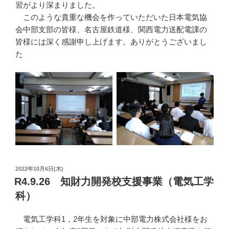
習がより深まりました。
このような貴重な機会を作っていただいた日本電気協
会中部支部の皆様、名古屋鉄道様、関西電力送配電課の
皆様には深く感謝申し上げます。ありがとうございまし
た
投
2022年10月6日(木)
稿
R4.9.26 知財力開発校支援事業（電気工学
日:
科）
電気工学科1，2年生を対象に中部電力株式会社様をお