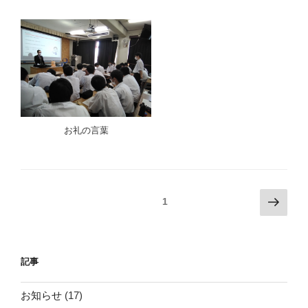
お礼の言葉
投
次
固定ページ
1
の
稿
ペ
ナ
ー
ビ
記事
ジ
ゲ
ー
お知らせ
(17)