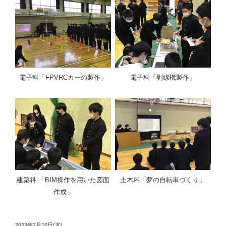
電子科「FPVRCカーの製作」
電子科「剥線機製作」
建築科 「BIM操作を用いた図面
土木科「夢の自転車づくり」
作成」
投
2023年2月16日(木)