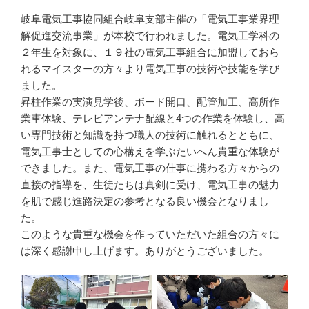
岐阜電気工事協同組合岐阜支部主催の「電気工事業界理
解促進交流事業」が本校で行われました。電気工学科の
２年生を対象に、１９社の電気工事組合に加盟しておら
れるマイスターの方々より電気工事の技術や技能を学び
ました。
昇柱作業の実演見学後、ボード開口、配管加工、高所作
業車体験、テレビアンテナ配線と4つの作業を体験し、高
い専門技術と知識を持つ職人の技術に触れるとともに、
電気工事士としての心構えを学ぶたいへん貴重な体験が
できました。また、電気工事の仕事に携わる方々からの
直接の指導を、生徒たちは真剣に受け、電気工事の魅力
を肌で感じ進路決定の参考となる良い機会となりまし
た。
このような貴重な機会を作っていただいた組合の方々に
は深く感謝申し上げます。ありがとうございました。