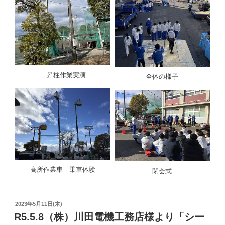
昇柱作業実演
全体の様子
高所作業車 乗車体験
閉会式
投
2023年5月11日(木)
稿
R5.5.8（株）川田電機工務店様より「シー
日: