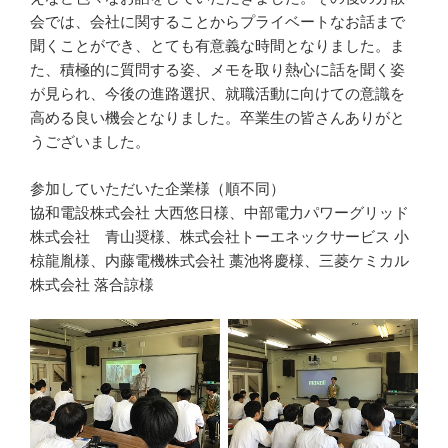
会では、会社に関することからプライベートなお話まで
聞くことができ、とても有意義な時間となりました。ま
た、積極的に質問する姿、メモを取り熱心に話を聞く姿
が見られ、今後の進路選択、就職活動に向けての意識を
高める良い機会となりました。卒業生の皆さんありがと
うございました。
参加していただいた企業様（順不同）
協和電設株式会社 大西悠日様、中部電力パワーグリッド
株式会社 青山奨様、株式会社トーエネックサービス 小
椋龍胤様、内藤電機株式会社 藁池将慶様、三菱ケミカル
株式会社 落合諒様