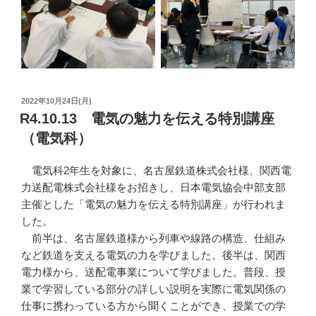
投
2022年10月24日(月)
稿
R4.10.13 電気の魅力を伝える特別講座
日:
（電気科）
電気科2年生を対象に、名古屋鉄道株式会社様、関西電
力送配電株式会社様をお招きし、日本電気協会中部支部
主催とした「電気の魅力を伝える特別講座」が行われま
した。
前半は、名古屋鉄道様から列車や線路の構造、仕組み
など鉄道を支える電気の力を学びました。後半は、関西
電力様から、送配電事業について学びました。普段、授
業で学習している部分の詳しい説明を実際に電気関係の
仕事に携わっている方から聞くことができ、授業での学