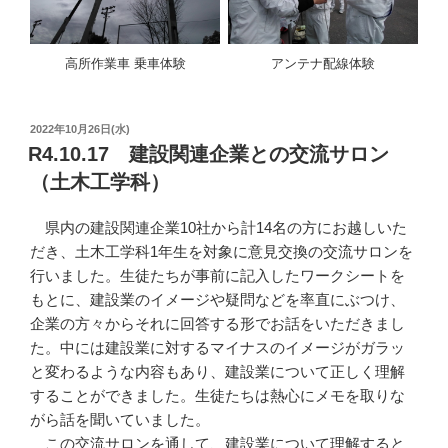
高所作業車 乗車体験
アンテナ配線体験
投
2022年10月26日(水)
稿
R4.10.17 建設関連企業との交流サロン
日:
（土木工学科）
県内の建設関連企業10社から計14名の方にお越しいた
だき、土木工学科1年生を対象に意見交換の交流サロンを
行いました。生徒たちが事前に記入したワークシートを
もとに、建設業のイメージや疑問などを率直にぶつけ、
企業の方々からそれに回答する形でお話をいただきまし
た。中には建設業に対するマイナスのイメージがガラッ
と変わるような内容もあり、建設業について正しく理解
することができました。生徒たちは熱心にメモを取りな
がら話を聞いていました。
この交流サロンを通して、建設業について理解すると