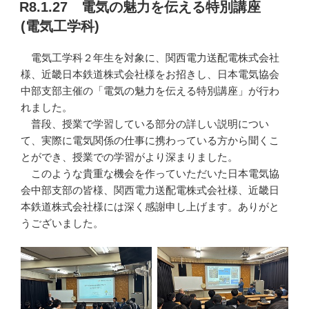
稿
R8.1.27 電気の魅力を伝える特別講座
日:
(電気工学科)
電気工学科２年生を対象に、関西電力送配電株式会社
様、近畿日本鉄道株式会社様をお招きし、日本電気協会
中部支部主催の「電気の魅力を伝える特別講座」が行わ
れました。
普段、授業で学習している部分の詳しい説明につい
て、実際に電気関係の仕事に携わっている方から聞くこ
とができ、授業での学習がより深まりました。
このような貴重な機会を作っていただいた日本電気協
会中部支部の皆様、関西電力送配電株式会社様、近畿日
本鉄道株式会社様には深く感謝申し上げます。ありがと
うございました。