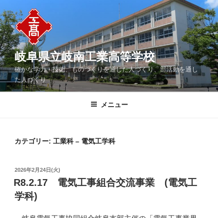
コ
ン
テ
ン
ツ
岐阜県立岐南工業高等学校
へ
確かな学力・技術、ものづくりを通した人づくり、部活動を通し
ス
た人づくり
キ
ッ
メニュー
プ
カテゴリー:
工業科 – 電気工学科
投
2026年2月24日(火)
稿
R8.2.17 電気工事組合交流事業 (電気工
日:
学科)