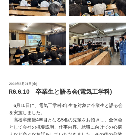
投
2024年6月21日(金)
稿
R6.6.10 卒業生と語る会(電気工学科)
日:
6月10日に、電気工学科3年生を対象に卒業生と語る会
を実施しました。
高校卒業後4年目となる5名の先輩をお招きし、全体会
として会社の概要説明、仕事内容、就職に向けての心構
えなど色々なお話をしていただきました。その後の分散