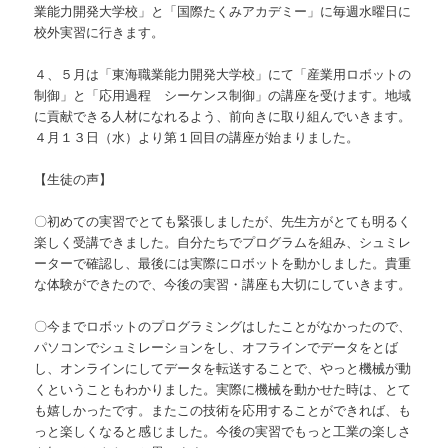
業能力開発大学校」と「国際たくみアカデミー」に毎週水曜日に
校外実習に行きます。
４、５月は「東海職業能力開発大学校」にて「産業用ロボットの
制御」と「応用過程 シーケンス制御」の講座を受けます。地域
に貢献できる人材になれるよう、前向きに取り組んでいきます。
４月１３日（水）より第１回目の講座が始まりました。
【生徒の声】
〇初めての実習でとても緊張しましたが、先生方がとても明るく
楽しく受講できました。自分たちでプログラムを組み、シュミレ
ーターで確認し、最後には実際にロボットを動かしました。貴重
な体験ができたので、今後の実習・講座も大切にしていきます。
〇今までロボットのプログラミングはしたことがなかったので、
パソコンでシュミレーションをし、オフラインでデータをとば
し、オンラインにしてデータを転送することで、やっと機械が動
くということもわかりました。実際に機械を動かせた時は、とて
も嬉しかったです。またこの技術を応用することができれば、も
っと楽しくなると感じました。今後の実習でもっと工業の楽しさ