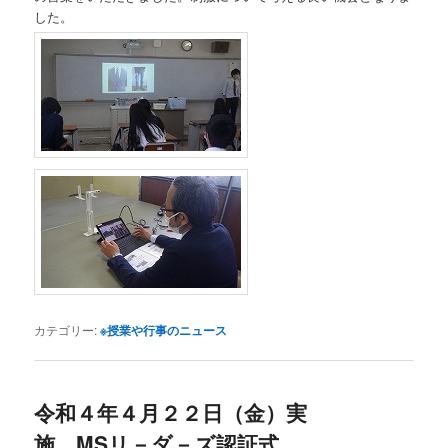
した。
カテゴリー:
※授業や行事のニュース
令和４年４月２２日（金）実
施 MSリ－ダ－ズ認証式