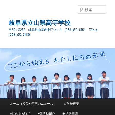
検
索
岐阜県立山県高等学校
〒501-2258 岐阜県山県市中洞44－1 (0581)52-1551 FAXは
(0581)52-2186
メ
ホーム（授業や行事のニュース）
☆学校概要
メ
サ
イ
ン
○特色ある取組
■部活動紹介
◆進路実績
イ
ブ