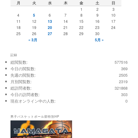
月
火
水
木
金
土
日
1
2
3
4
5
6
7
8
9
10
11
12
13
14
15
16
17
18
19
20
21
22
23
24
25
26
27
28
29
30
« 3月
5月 »
記録
総閲覧数:
577516
今日の閲覧数:
369
先週の閲覧数:
2505
月別閲覧数:
2319
総訪問者数:
321868
今日の訪問者数:
303
現在オンライン中の人数:
0
男子バスケットボール部特別HP