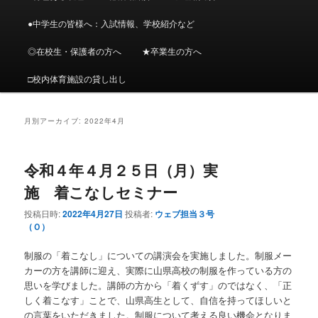
メ
ニ
●中学生の皆様へ：入試情報、学校紹介など
ン
コ
ュ
ー
◎在校生・保護者の方へ
★卒業生の方へ
コ
ン
□校内体育施設の貸し出し
ン
テ
テ
ン
月別アーカイブ:
2022年4月
ン
ツ
令和４年４月２５日（月）実
ツ
へ
施 着こなしセミナー
へ
移
投稿日時:
2022年4月27日
投稿者:
ウェブ担当３号
（Ｏ）
移
動
制服の「着こなし」についての講演会を実施しました。制服メー
カーの方を講師に迎え、実際に山県高校の制服を作っている方の
動
思いを学びました。講師の方から「着くずす」のではなく、「正
しく着こなす」ことで、山県高生として、自信を持ってほしいと
の言葉をいただきました。制服について考える良い機会となりま