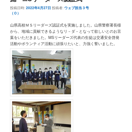
投稿日時:
2022年4月27日
投稿者:
ウェブ担当３号
（Ｏ）
山県高校ＭＳリーダーズ認証式を実施しました。山県警察署長様
から、地域に貢献できるようなリ－ダ－となって欲しいとのお言
葉をいただきました。MSリーダーズ代表の生徒は交通安全啓発
活動やボランティア活動に頑張りたいと、力強く誓いました。