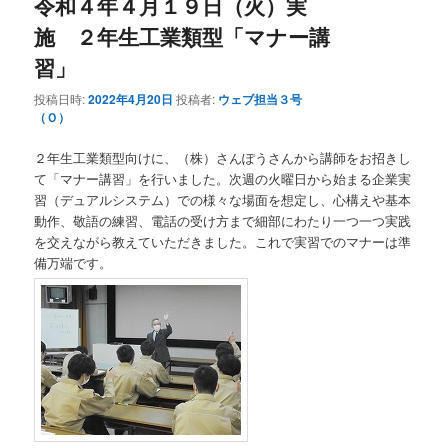
令和４年４月１９日（火）実
施 ２年生工業類型「マナー講
習」
投稿日時:
2022年4月20日
投稿者:
ウェブ担当３号
（Ｏ）
２年生工業類型向けに、（株）さんぽうさんから講師をお招きし
て「マナー講習」を行いました。次週の火曜日から始まる企業実
習（デュアルシステム）での様々な場面を想定し、心構えや基本
動作、敬語の練習、電話の受け方まで細部にわたり一つ一つ実践
を交えながら教えていただきました。これで実習でのマナーは準
備万端です。