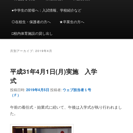
イ
ブ
メ
ニ
●中学生の皆様へ：入試情報、学校紹介など
ン
コ
ュ
ー
◎在校生・保護者の方へ
★卒業生の方へ
コ
ン
□校内体育施設の貸し出し
ン
テ
テ
ン
月別アーカイブ:
2019年4月
ン
ツ
平成31年4月1日(月)実施 入学
ツ
へ
式
へ
移
投稿日時:
2019年4月5日
投稿者:
ウェブ担当者１号
（Ｆ）
移
動
午前の着任式・始業式に続いて、午後は入学式が執り行われまし
た。
動