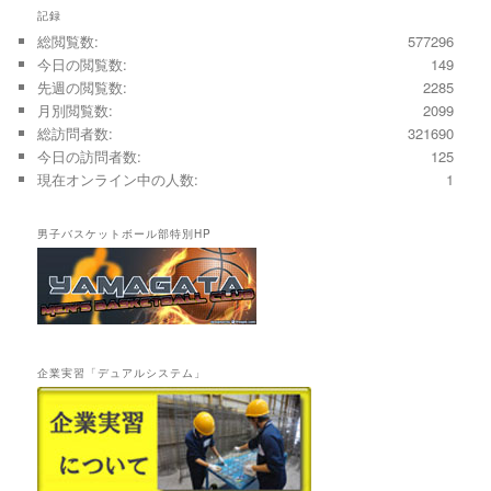
記録
総閲覧数:
577296
今日の閲覧数:
149
先週の閲覧数:
2285
月別閲覧数:
2099
総訪問者数:
321690
今日の訪問者数:
125
現在オンライン中の人数:
1
男子バスケットボール部特別HP
企業実習「デュアルシステム」