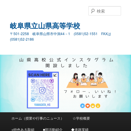
検
索
岐阜県立山県高等学校
〒501-2258 岐阜県山県市中洞44－1 (0581)52-1551 FAXは
(0581)52-2186
メ
ホーム（授業や行事のニュース）
☆学校概要
メ
サ
イ
ン
○特色ある取組
■部活動紹介
◆進路実績