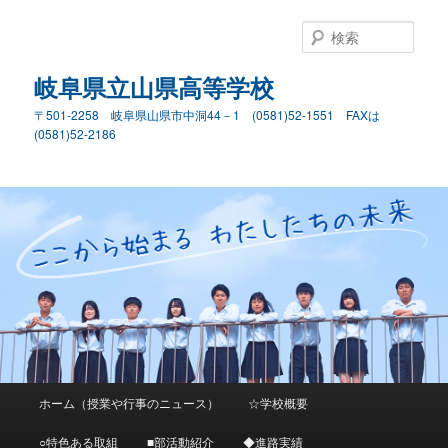
検
索
岐阜県立山県高等学校
〒501-2258 岐阜県山県市中洞44－1 (0581)52-1551 FAXは
(0581)52-2186
メ
ホーム（授業や行事のニュース）
☆学校概要
メ
サ
イ
ン
○特色ある取組
■部活動紹介
◆進路実績
イ
ブ