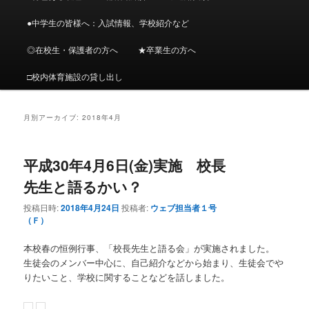
メ
ニ
●中学生の皆様へ：入試情報、学校紹介など
ン
コ
ュ
ー
◎在校生・保護者の方へ
★卒業生の方へ
コ
ン
□校内体育施設の貸し出し
ン
テ
テ
ン
月別アーカイブ:
2018年4月
ン
ツ
平成30年4月6日(金)実施 校長
ツ
へ
先生と語るかい？
へ
移
投稿日時:
2018年4月24日
投稿者:
ウェブ担当者１号
（Ｆ）
移
動
本校春の恒例行事、「校長先生と語る会」が実施されました。
生徒会のメンバー中心に、自己紹介などから始まり、生徒会でや
動
りたいこと、学校に関することなどを話しました。