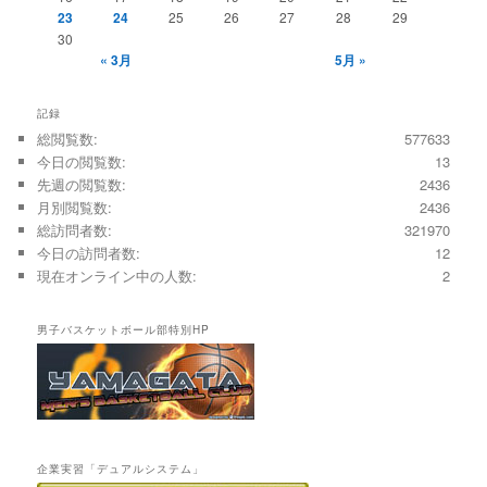
23
24
25
26
27
28
29
30
« 3月
5月 »
記録
総閲覧数:
577633
今日の閲覧数:
13
先週の閲覧数:
2436
月別閲覧数:
2436
総訪問者数:
321970
今日の訪問者数:
12
現在オンライン中の人数:
2
男子バスケットボール部特別HP
企業実習「デュアルシステム」