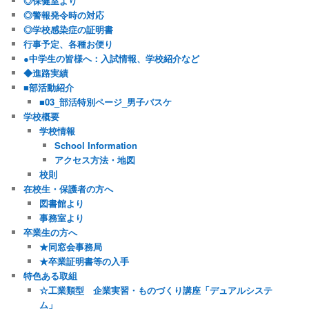
◎保健室より
◎警報発令時の対応
◎学校感染症の証明書
行事予定、各種お便り
●中学生の皆様へ：入試情報、学校紹介など
◆進路実績
■部活動紹介
■03_部活特別ページ_男子バスケ
学校概要
学校情報
School Information
アクセス方法・地図
校則
在校生・保護者の方へ
図書館より
事務室より
卒業生の方へ
★同窓会事務局
★卒業証明書等の入手
特色ある取組
☆工業類型 企業実習・ものづくり講座「デュアルシステ
ム」