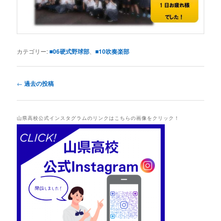
カテゴリー:
■06硬式野球部
、
■10吹奏楽部
投
←
過去の投稿
稿
ナ
ビ
山県高校公式インスタグラムのリンクはこちらの画像をクリック！
ゲ
ー
シ
ョ
ン