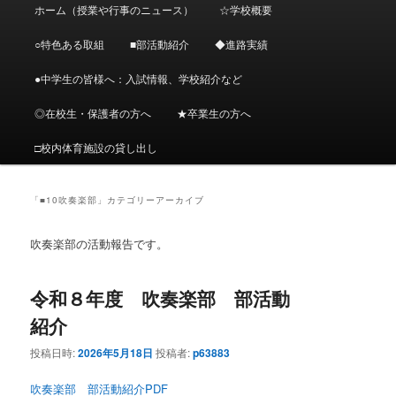
メ
ホーム（授業や行事のニュース）
☆学校概要
メ
サ
イ
ン
○特色ある取組
■部活動紹介
◆進路実績
イ
ブ
メ
ニ
●中学生の皆様へ：入試情報、学校紹介など
ン
コ
ュ
ー
◎在校生・保護者の方へ
★卒業生の方へ
コ
ン
□校内体育施設の貸し出し
ン
テ
テ
ン
「
■10吹奏楽部
」カテゴリーアーカイブ
ン
ツ
吹奏楽部の活動報告です。
ツ
へ
令和８年度 吹奏楽部 部活動
へ
移
紹介
移
動
投稿日時:
2026年5月18日
投稿者:
p63883
吹奏楽部 部活動紹介PDF
動