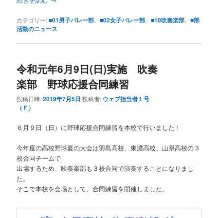
カテゴリー:
■01男子バレー部
、
■02女子バレー部
、
■10吹奏楽部
、
■部
活動のニュース
令和元年6月9日(日)実施 吹奏
楽部 野球応援合同練習
投稿日時:
2019年7月5日
投稿者:
ウェブ担当者１号
（Ｆ）
６月９日（日）に野球応援合同練習を本校で行いました！
今年度の高校野球夏の大会は羽島高校、東濃高校、山県高校の３
校合同チームで
出場するため、吹奏楽部も３校合同で演奏することになりまし
た。
そこで本校を会場として、合同練習を開催しました。