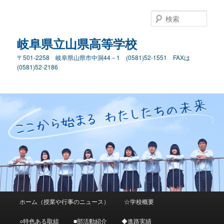
検
索
岐阜県立山県高等学校
〒501-2258 岐阜県山県市中洞44－1 (0581)52-1551 FAXは
(0581)52-2186
メ
ホーム（授業や行事のニュース）
☆学校概要
メ
サ
イ
ン
○特色ある取組
■部活動紹介
◆進路実績
イ
ブ