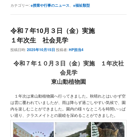
カテゴリー:
※授業や行事のニュース
、
※福祉類型
令和７年10月３日（金）実施
１年次生 社会見学
投稿日時:
2025年10月15日
投稿者:
HP担当4
令和７年１０月３日（金）実施 １年次社
会見学
東山動植物園
１年次は東山動植物園へ行ってきました。秋晴れとはいかず空
は雲に覆われていましたが、雨は降らず過ごしやすい気候で、園
内を楽しむことができました。園内の様々なところを時間いっぱ
い巡り、クラスメイトとの親睦を深めることができました。