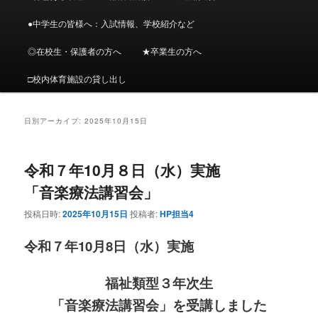
メ
ニ
●中学生の皆様へ：入試情報、学校紹介など
ン
コ
ュ
ー
◎在校生・保護者の方へ
★卒業生の方へ
コ
ン
□校内体育施設の貸し出し
ン
テ
テ
ン
日別アーカイブ:
2025年10月15日
ン
ツ
令和７年10月８日（水）実施
ツ
へ
「音楽療法講習会」
へ
移
投稿日時:
2025年10月15日
投稿者:
HP担当4
令和７年10月8日（水）実施
移
動
動
福祉類型３年次生
「音楽療法講習会」を受講しました