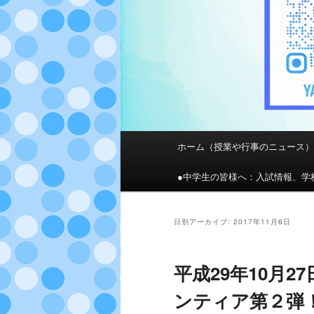
メ
ホーム（授業や行事のニュース
メ
サ
イ
ン
●中学生の皆様へ：入試情報、学
イ
ブ
メ
ニ
ン
コ
ュ
日別アーカイブ:
2017年11月6日
ー
コ
ン
平成29年10月2
ン
テ
ンティア第２弾