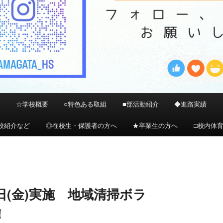
）
☆学校概要
○特色ある取組
■部活動紹介
◆進路実績
校紹介など
◎在校生・保護者の方へ
★卒業生の方へ
□校内体
7日(金)実施 地域清掃ボラ
！