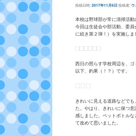
テ
ン
投稿日時:
2017年11月6日
投稿者:
ウ
ン
ツ
本校は野球部が常に清掃活動
今回は生徒会や部活動、委員
ツ
へ
に続き第２弾！）を実施しま
へ
移
移
動
西日の照らす学校周辺を、ゴ
以下、釣果（！？）です。
動
きれいに見える道路などでも
た。やはり、きれいに保つ意
感しました。ペットボトルな
て改めて思いました。