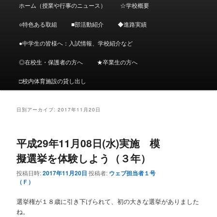
メ
ホーム（授業や行事のニュース）
☆学校概要
メ
サ
イ
ン
○特色ある取組
■部活動紹介
◆進路実績
イ
ブ
メ
ニ
●中学生の皆様へ：入試情報、学校紹介など
ン
コ
ュ
ー
◎在校生・保護者の方へ
★卒業生の方へ
コ
ン
□校内体育施設の貸し出し
ン
テ
テ
ン
日別アーカイブ:
2017年11月20日
ン
ツ
平成29年11月08日(水)実施 模
ツ
へ
擬選挙を体験しよう（３年）
へ
移
投稿日時:
2017年11月20日
投稿者:
ウェブ担当者１号
（Ｆ）
移
動
選挙権が１８歳に引き下げられて、初の大きな選挙がありました
ね。
動