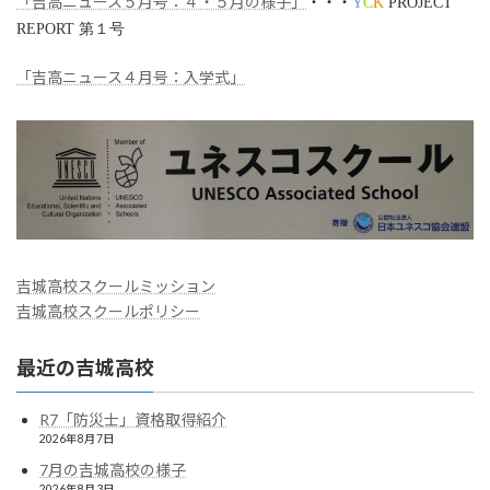
「吉高ニュース５月号：４・５月の様子」
・・・
Y
C
K
PROJECT
REPORT 第１号
「吉高ニュース４月号：入学式」
吉城高校スクールミッション
吉城高校スクールポリシー
最近の吉城高校
R7「防災士」資格取得紹介
2026年8月7日
7月の吉城高校の様子
2026年8月3日