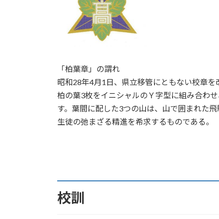
「柏葉章」の謂れ
昭和28年4月1日、県立移管にともない校章
柏の葉3枚をイニシャルのＹ字型に組み合わ
す。葉間に配した3つの山は、山で囲まれた
生徒の弛まざる精進を希求するものである。
校訓