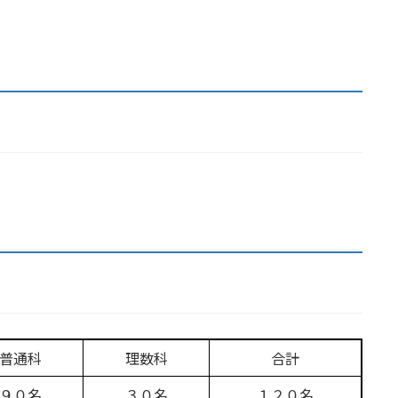
」
普通科
理数科
合計
９０名
３０名
１２０名