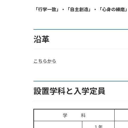
「行学一致」・「自主創造」・「心身の練磨
沿革
こちらから
設置学科と入学定員
学 科
１年