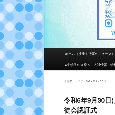
メ
ホーム（授業や行事のニュース
メ
サ
イ
ン
●中学生の皆様へ：入試情報、学
イ
ブ
メ
ニ
ン
コ
ュ
日別アーカイブ:
2024年9月30日
ー
コ
ン
令和6年9月30日
ン
テ
徒会認証式