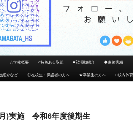
）
☆学校概要
○特色ある取組
■部活動紹介
◆進路実績
校紹介など
◎在校生・保護者の方へ
★卒業生の方へ
□校内体
(月)実施 令和6年度後期生