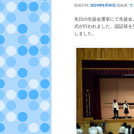
テ
ン
投稿日時:
2024年9月30日
投稿者:
ウ
ン
ツ
先日の生徒会選挙にて生徒会
式が行われました。認証状を
ツ
へ
しました。
へ
移
移
動
動