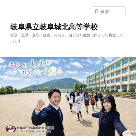
検
索
岐阜県立岐阜城北高等学校
校訓「至誠・進取・錬磨」のもと、自分の可能性に向かって挑戦して
います！