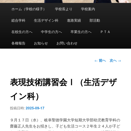
メ
ホーム（学校の様子）
学校長より
学校案内
メ
イ
ン
総合学科
生活デザイン科
進路実績
部活動
イ
メ
ニ
在校生の方へ
中学生の方へ
卒業生の方へ
ＰＴＡ
ン
ュ
ー
各種報告
お知らせ
お問い合わせ
コ
ン
投
←
前へ
次へ
→
稿
ナ
テ
ビ
表現技術講習会Ⅰ（生活デザ
ゲ
ン
ー
イン科）
シ
ツ
ョ
投稿日時:
2025-09-17
ン
へ
９月１７日（水）、岐阜聖徳学園大学短期大学部幼児教育学科の
移
齋藤正人先生をお招きし、子ども生活コース２年生２４人が子ど