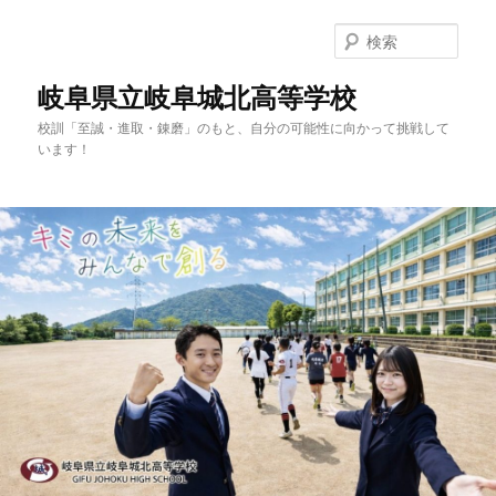
検
索
岐阜県立岐阜城北高等学校
校訓「至誠・進取・錬磨」のもと、自分の可能性に向かって挑戦して
います！