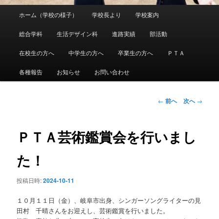
メ
ホーム（学校の様子）
学校長より
学校案内
メ
イ
ン
総合学科
生活デザイン科
進路実績
部活動
イ
メ
ニ
在校生の方へ
中学生の方へ
卒業生の方へ
ＰＴＡ
ン
ュ
ー
各種報告
お知らせ
お問い合わせ
コ
ン
投
←
前へ
次へ
→
稿
ナ
テ
ビ
ＰＴＡ芸術鑑賞会を行いまし
ゲ
ン
ー
た！
シ
ツ
ョ
投稿日時:
2024-10-11
ン
へ
１０月１１日（金）、岐阜市出身、シンガーソングライターの見
移
田村 千晴さんをお迎えし、芸術鑑賞を行いました。