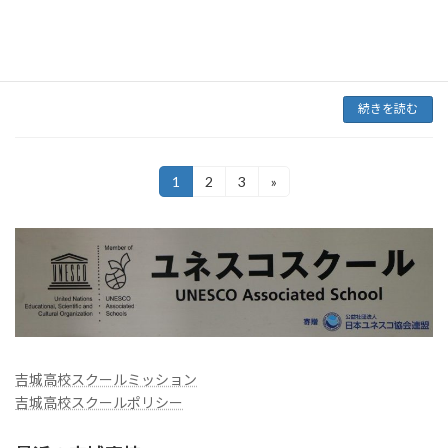
は、学校近くの養護老人ホーム「和光園」に伺
い、清掃活動を行ってきました。しかし、今年
度もコロナ禍のため施設内に立ち入ることがで
きないので […]
続きを読む
投
1
2
3
»
固
固
固
定
定
定
稿
ペ
ペ
ペ
ー
ー
ー
ナ
ジ
ジ
ジ
ビ
ゲ
ー
吉城高校スクールミッション
シ
吉城高校スクールポリシー
ョ