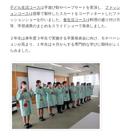
動
子ども生活コース
は手遊び歌やペープサートを実演し、
ファッシ
ョンコース
は授業で製作したスカートをコーディネートしたファ
ッションショーを行いました。
食生活コース
は料理の盛り付け方
等、学習成果のまとめをスライドショーで発表しました。
２年生は来年度３年生で実施する卒業発表会に向け、モチベーシ
ョンが高まり、１年生は４月からする専門的な学びに期待がふく
らみました。