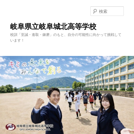
検
索
岐阜県立岐阜城北高等学校
校訓「至誠・進取・錬磨」のもと、自分の可能性に向かって挑戦して
います！