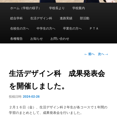
メ
ホーム（学校の様子）
学校長より
学校案内
メ
イ
ン
総合学科
生活デザイン科
進路実績
部活動
イ
メ
ニ
在校生の方へ
中学生の方へ
卒業生の方へ
ＰＴＡ
ン
ュ
ー
各種報告
お知らせ
お問い合わせ
コ
ン
投
←
前へ
次へ
→
稿
ナ
テ
ビ
生活デザイン科 成果発表会
ゲ
ン
ー
を開催しました。
シ
ツ
ョ
投稿日時:
2024-02-26
ン
へ
２月１６日（金）、生活デザイン科２年生が各コースで１年間の
移
学習のまとめとして、成果発表会を行いました。