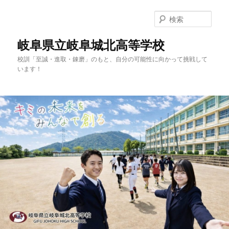
検
索
岐阜県立岐阜城北高等学校
校訓「至誠・進取・錬磨」のもと、自分の可能性に向かって挑戦して
います！