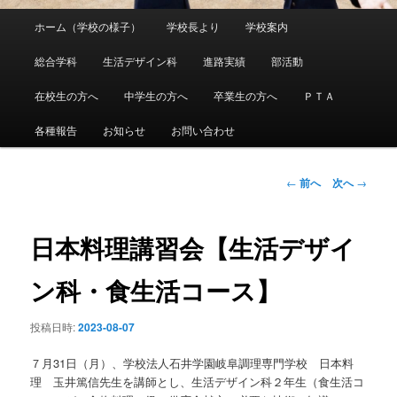
メ
ホーム（学校の様子）
学校長より
学校案内
メ
イ
ン
総合学科
生活デザイン科
進路実績
部活動
イ
メ
ニ
在校生の方へ
中学生の方へ
卒業生の方へ
ＰＴＡ
ン
ュ
ー
各種報告
お知らせ
お問い合わせ
コ
ン
投
←
前へ
次へ
→
稿
ナ
テ
ビ
日本料理講習会【生活デザイ
ゲ
ン
ー
ン科・食生活コース】
シ
ツ
ョ
投稿日時:
2023-08-07
ン
へ
７月31日（月）、学校法人石井学園岐阜調理専門学校 日本料
移
理 玉井篤信先生を講師とし、生活デザイン科２年生（食生活コ