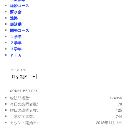
経済コース
蘇水会
進路
部活動
開発コース
１学年
２学年
３学年
ＰＴＡ
アーカイブ
ア
ー
カ
COUNT PER DAY
イ
総訪問者数:
174856
ブ
今日の訪問者数:
78
昨日の訪問者数:
125
月別訪問者数:
744
カウント開始日:
2018年11月1日