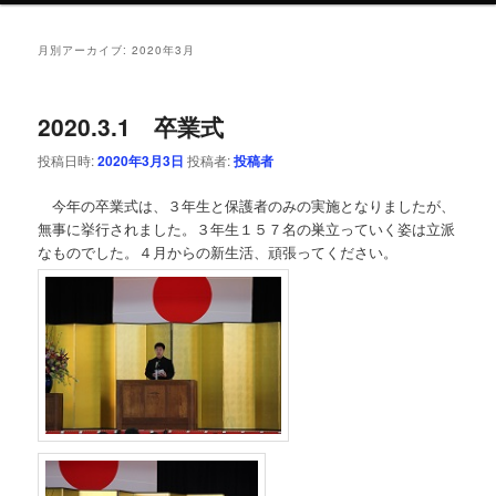
ン
テ
月別アーカイブ:
2020年3月
テ
ン
2020.3.1 卒業式
ン
ツ
投稿日時:
2020年3月3日
投稿者:
投稿者
ツ
へ
今年の卒業式は、３年生と保護者のみの実施となりましたが、
無事に挙行されました。３年生１５７名の巣立っていく姿は立派
へ
移
なものでした。４月からの新生活、頑張ってください。
移
動
動