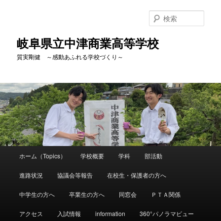
検
索
岐阜県立中津商業高等学校
質実剛健 ～感動あふれる学校づくり～
メ
ホーム（Topics）
学校概要
学科
部活動
メ
サ
イ
ン
進路状況
協議会等報告
在校生・保護者の方へ
イ
ブ
メ
ニ
中学生の方へ
卒業生の方へ
同窓会
ＰＴＡ関係
ン
コ
ュ
ー
アクセス
入試情報
information
360°パノラマビュー
コ
ン