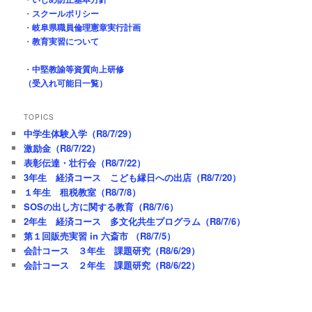
・
スクールポリシー
・
岐阜県職員倫理憲章実行計画
・
教育実習について
・
中堅教諭等資質向上研修
（受入れ可能日一覧）
TOPICS
中学生体験入学（R8/7/29）
激励金（R8/7/22）
表彰伝達・壮行会（R8/7/22）
3年生 経済コース こども縁日への出店（R8/7/20）
１年生 租税教室（R8/7/8）
SOSの出し方に関する教育（R8/7/6）
2年生 経済コース 多文化共生プログラム（R8/7/6）
第１回販売実習 in 六斎市 （R8/7/5）
会計コース ３年生 課題研究（R8/6/29）
会計コース ２年生 課題研究（R8/6/22）