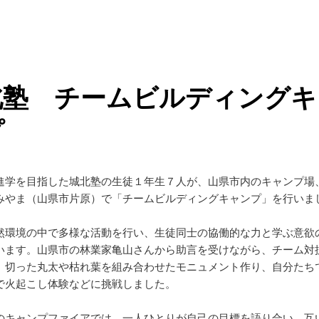
北塾 チームビルディングキ
プ
進学を目指した城北塾の生徒１年生７人が、山県市内のキャンプ場
みやま（山県市片原）で「チームビルディングキャンプ」を行いま
然環境の中で多様な活動を行い、生徒同士の協働的な力と学ぶ意欲
います。山県市の林業家亀山さんから助言を受けながら、チーム対
、切った丸太や枯れ葉を組み合わせたモニュメント作り、自分たち
で火起こし体験などに挑戦しました。
のキャンプファイアでは、一人ひとりが自己の目標を語り合い、互