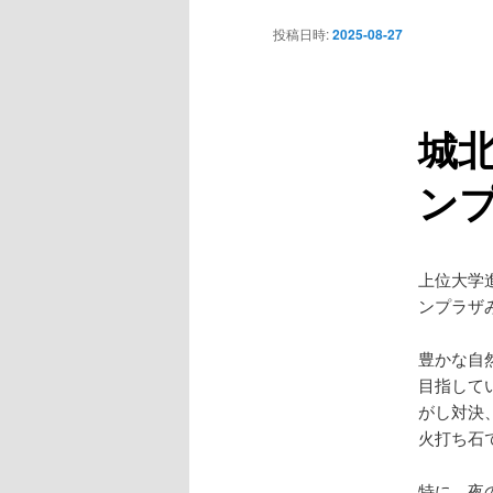
ニ
ン
投稿日時:
2025-08-27
ュ
ー
コ
城
ン
ン
テ
ン
上位大学
ツ
ンプラザ
へ
豊かな自
目指して
移
がし対決
火打ち石
動
特に、夜