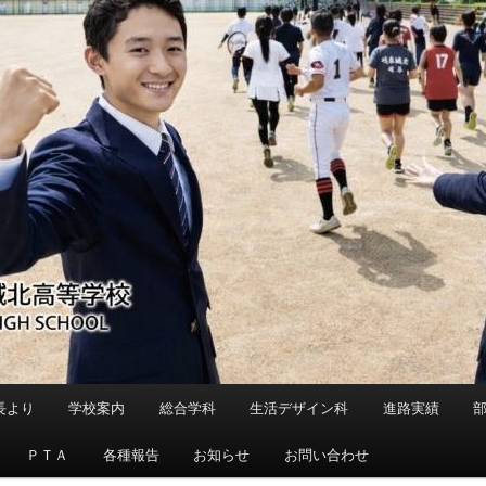
長より
学校案内
総合学科
生活デザイン科
進路実績
ＰＴＡ
各種報告
お知らせ
お問い合わせ