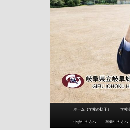
メ
ホーム（学校の様子）
学校
メ
イ
ン
中学生の方へ
卒業生の方へ
イ
メ