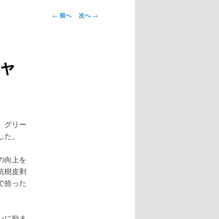
投
←
前へ
次へ
→
稿
ナ
ビ
ャ
ゲ
ー
シ
ョ
ン
、グリー
した。
の向上を
抗樹皮剥
で拾った
いに励ま