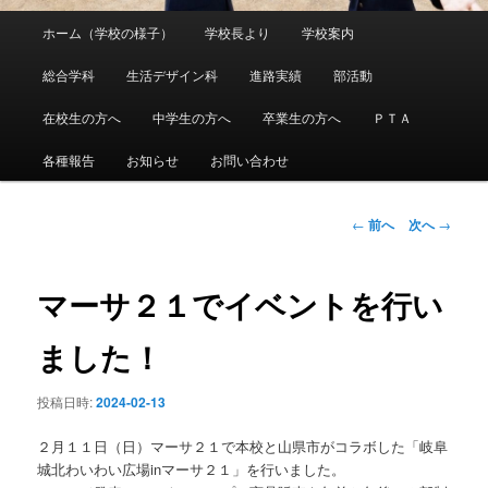
メ
ホーム（学校の様子）
学校長より
学校案内
メ
イ
ン
総合学科
生活デザイン科
進路実績
部活動
イ
メ
ニ
在校生の方へ
中学生の方へ
卒業生の方へ
ＰＴＡ
ン
ュ
ー
各種報告
お知らせ
お問い合わせ
コ
ン
投
←
前へ
次へ
→
稿
ナ
テ
ビ
マーサ２１でイベントを行い
ゲ
ン
ー
ました！
シ
ツ
ョ
投稿日時:
2024-02-13
ン
へ
２月１１日（日）マーサ２１で本校と山県市がコラボした「岐阜
移
城北わいわい広場inマーサ２１」を行いました。