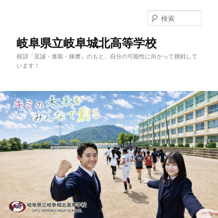
検
索
岐阜県立岐阜城北高等学校
校訓「至誠・進取・錬磨」のもと、自分の可能性に向かって挑戦して
います！