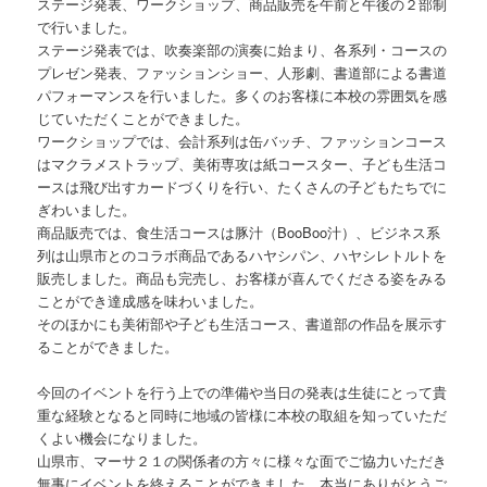
ステージ発表、ワークショップ、商品販売を午前と午後の２部制
動
で行いました。
ステージ発表では、吹奏楽部の演奏に始まり、各系列・コースの
プレゼン発表、ファッションショー、人形劇、書道部による書道
パフォーマンスを行いました。多くのお客様に本校の雰囲気を感
じていただくことができました。
ワークショップでは、会計系列は缶バッチ、ファッションコース
はマクラメストラップ、美術専攻は紙コースター、子ども生活コ
ースは飛び出すカードづくりを行い、たくさんの子どもたちでに
ぎわいました。
商品販売では、食生活コースは豚汁（BooBoo汁）、ビジネス系
列は山県市とのコラボ商品であるハヤシパン、ハヤシレトルトを
販売しました。商品も完売し、お客様が喜んでくださる姿をみる
ことができ達成感を味わいました。
そのほかにも美術部や子ども生活コース、書道部の作品を展示す
ることができました。
今回のイベントを行う上での準備や当日の発表は生徒にとって貴
重な経験となると同時に地域の皆様に本校の取組を知っていただ
くよい機会になりました。
山県市、マーサ２１の関係者の方々に様々な面でご協力いただき
無事にイベントを終えることができました。本当にありがとうご