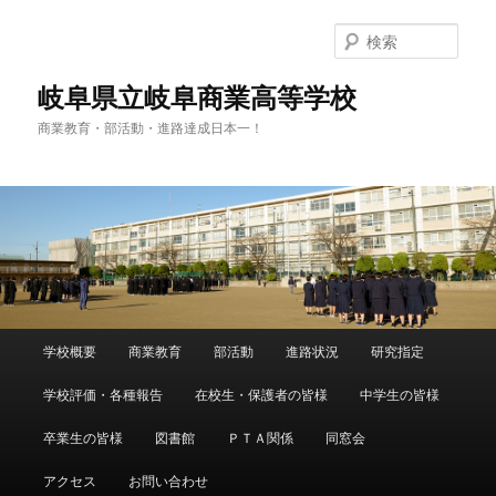
検
索
岐阜県立岐阜商業高等学校
商業教育・部活動・進路達成日本一！
メ
学校概要
商業教育
部活動
進路状況
研究指定
メ
サ
イ
ン
学校評価・各種報告
在校生・保護者の皆様
中学生の皆様
イ
ブ
メ
ニ
卒業生の皆様
図書館
ＰＴＡ関係
同窓会
ン
コ
ュ
ー
アクセス
お問い合わせ
コ
ン