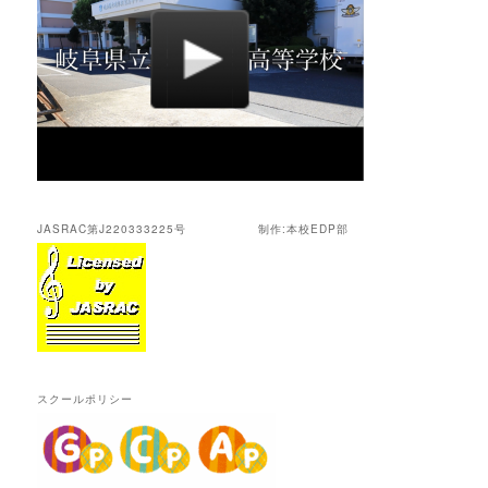
JASRAC第J220333225号 制作:本校EDP部
スクールポリシー