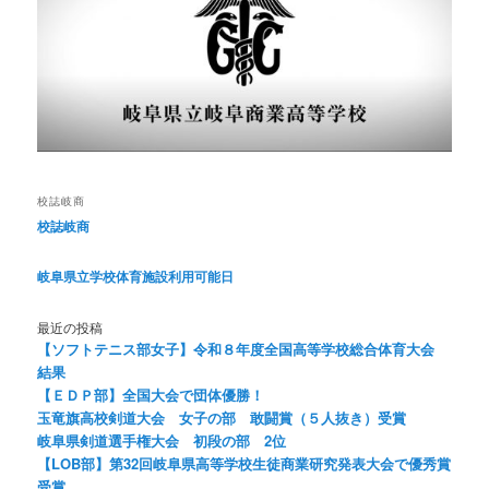
校誌岐商
校誌岐商
岐阜県立学校体育施設利用可能日
最近の投稿
【ソフトテニス部女子】令和８年度全国高等学校総合体育大会
結果
【ＥＤＰ部】全国大会で団体優勝！
玉竜旗高校剣道大会 女子の部 敢闘賞（５人抜き）受賞
岐阜県剣道選手権大会 初段の部 2位
【LOB部】第32回岐阜県高等学校生徒商業研究発表大会で優秀賞
受賞