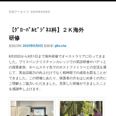
ン
テ
日別アーカイブ:
2025年9月8日
テ
ン
【ｸﾞﾛｰﾊﾞﾙﾋﾞｼﾞﾈｽ科】２Ｋ海外
ン
ツ
研修
ツ
へ
投稿日時:
2025年9月8日
投稿者:
gifu-chs
へ
移
8月23日から9月1日まで海外研修でオーストラリアに行ってきま
した。ブリスベンクリスチャンカレッジでの英語研修やバディと
移
動
の授業参加、ホームステイ先でのホストファミリーとの交流を通
じて、英会話能力の向上だけでなく精神面での成長を図ることが
動
できました。この研修にあたり、保護者の方をはじめ多くの方に
ご理解とご協力いただきました。充実した研修ができましたこと
を感謝申し上げます。