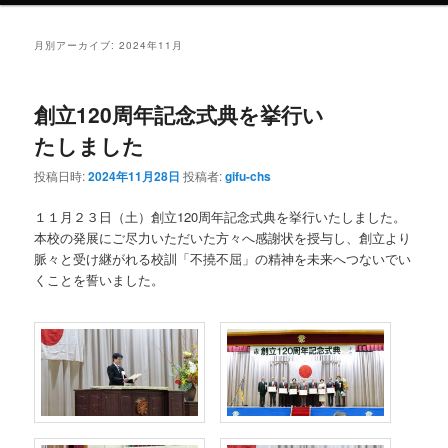
ン
テ
月別アーカイブ:
2024年11月
テ
ン
創立120周年記念式典を挙行い
ン
ツ
たしました
ツ
へ
投稿日時:
2024年11月28日
投稿者:
gifu-chs
へ
移
１１月２３日（土）創立120周年記念式典を挙行いたしました。
本校の発展にご尽力いただいた方々へ感謝状を授与し、創立より
移
動
脈々と受け継がれる校訓「不撓不屈」の精神を未来へつないでい
くことを誓いました。
動