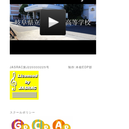
JASRAC第J220333225号 制作:本校EDP部
スクールポリシー