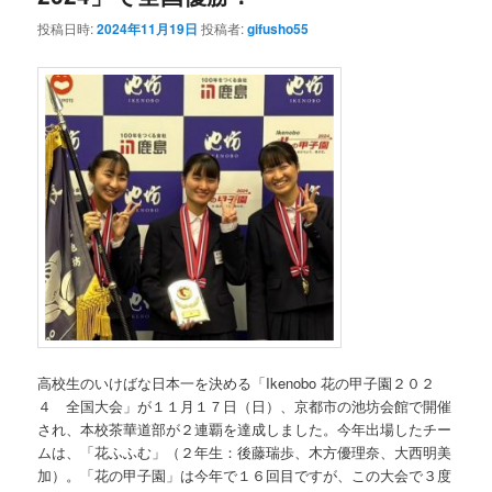
投稿日時:
2024年11月19日
投稿者:
gifusho55
高校生のいけばな日本一を決める「Ikenobo 花の甲子園２０２
４ 全国大会」が１１月１７日（日）、京都市の池坊会館で開催
され、本校茶華道部が２連覇を達成しました。今年出場したチー
ムは、「花ふふむ」（２年生：後藤瑞歩、木方優理奈、大西明美
加）。「花の甲子園」は今年で１６回目ですが、この大会で３度