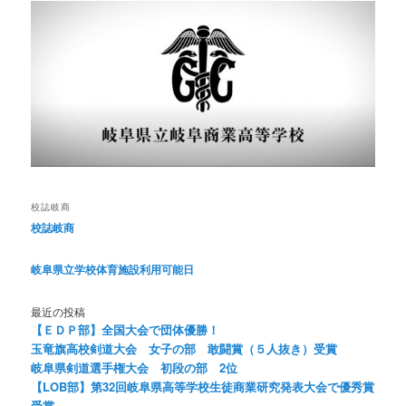
校誌岐商
校誌岐商
岐阜県立学校体育施設利用可能日
最近の投稿
【ＥＤＰ部】全国大会で団体優勝！
玉竜旗高校剣道大会 女子の部 敢闘賞（５人抜き）受賞
岐阜県剣道選手権大会 初段の部 2位
【LOB部】第32回岐阜県高等学校生徒商業研究発表大会で優秀賞
受賞