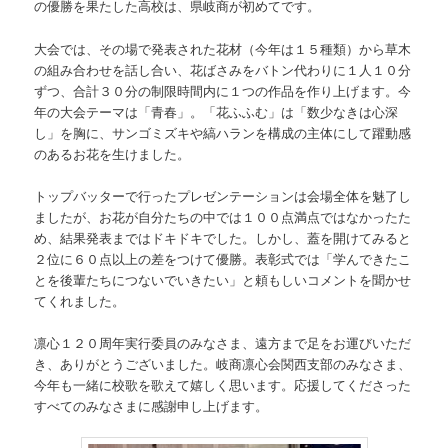
の優勝を果たした高校は、県岐商が初めてです。
大会では、その場で発表された花材（今年は１５種類）から草木
の組み合わせを話し合い、花ばさみをバトン代わりに１人１０分
ずつ、合計３０分の制限時間内に１つの作品を作り上げます。今
年の大会テーマは「青春」。「花ふふむ」は「数少なきは心深
し」を胸に、サンゴミズキや縞ハランを構成の主体にして躍動感
のあるお花を生けました。
トップバッターで行ったプレゼンテーションは会場全体を魅了し
ましたが、お花が自分たちの中では１００点満点ではなかったた
め、結果発表まではドキドキでした。しかし、蓋を開けてみると
２位に６０点以上の差をつけて優勝。表彰式では「学んできたこ
とを後輩たちにつないでいきたい」と頼もしいコメントを聞かせ
てくれました。
凛心１２０周年実行委員のみなさま、遠方まで足をお運びいただ
き、ありがとうございました。岐商凛心会関西支部のみなさま、
今年も一緒に校歌を歌えて嬉しく思います。応援してくださった
すべてのみなさまに感謝申し上げます。