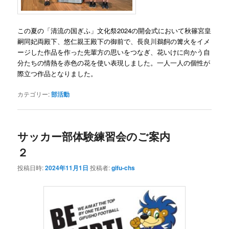
この夏の「清流の国ぎふ」文化祭2024の開会式において秋篠宮皇
嗣同妃両殿下、悠仁親王殿下の御前で、長良川鵜飼の篝火をイメ
ージした作品を作った先輩方の思いをつなぎ、花いけに向かう自
分たちの情熱を赤色の花を使い表現しました。
一人一人の個性が
際立つ作品となりました。
カテゴリー:
部活動
サッカー部体験練習会のご案内
２
投稿日時:
2024年11月1日
投稿者:
gifu-chs