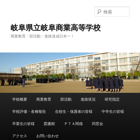
検
索
岐阜県立岐阜商業高等学校
商業教育・部活動・進路達成日本一！
メ
学校概要
商業教育
部活動
進路状況
研究指定
メ
サ
イ
ン
学校評価・各種報告
在校生・保護者の皆様
中学生の皆様
イ
ブ
メ
ニ
卒業生の皆様
図書館
ＰＴＡ関係
同窓会
ン
コ
ュ
ー
アクセス
お問い合わせ
コ
ン