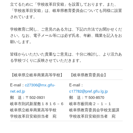
立てるために「学校改革目安箱」を設置しております。また、
「学校改革目安箱」は、岐阜県教育委員会についても同様に設置
されています。
学校教育に関し、ご意見のある方は、下記の方法でお聞かせくだ
さい。なお、電子メール等には必ず氏名、年齢、職業を記入をお
願いします。
皆様からいただいた貴重なご意見は、十分に検討し、より活力あ
る学校づくりに反映させていただきます。
【岐阜県立岐阜商業高等学校】
【岐阜県教育委員会】
E-mail：
c27306@mx.gifu-
E-mail：
net.ed.jp
c17782@pref.gifu.lg.jp
郵 送：〒502-0931
郵 送：〒500-8570
岐阜市則武新屋敷１８１６－６
岐阜市薮田南２－１－１
岐阜県立岐阜商業高等学校
岐阜県教育委員会学校支援課
学校改革目安箱担当者 宛
学校改革目安箱担当者 宛