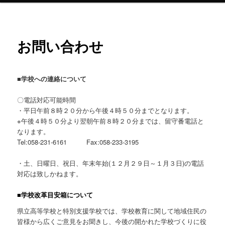
ン
お問い合わせ
テ
ン
■学校への連絡について
ツ
〇電話対応可能時間
へ
・平日午前８時２０分から午後４時５０分までとなります。
※午後４時５０分より翌朝午前８時２０分までは、留守番電話と
移
なります。
Tel:058-231-6161 Fax:058-233-3195
動
・土、日曜日、祝日、年末年始(１２月２９日～１月３日)の電話
対応は致しかねます。
■学校改革目安箱について
県立高等学校と特別支援学校では、学校教育に関して地域住民の
皆様から広くご意見をお聞きし、今後の開かれた学校づくりに役