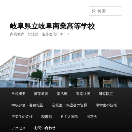
検
索
岐阜県立岐阜商業高等学校
商業教育・部活動・進路達成日本一！
メ
学校概要
商業教育
部活動
進路状況
研究指定
メ
イ
ン
学校評価・各種報告
在校生・保護者の皆様
中学生の皆様
イ
メ
ニ
卒業生の皆様
図書館
ＰＴＡ関係
同窓会
ン
ュ
ー
お問い合わせ
アクセス
コ